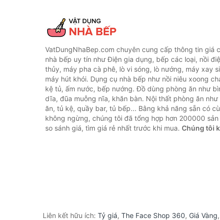
VatDungNhaBep.com chuyên cung cấp thông tin giá cả
nhà bếp uy tín như Điện gia dụng, bếp các loại, nồi điệ
thủy, máy pha cà phê, lò vi sóng, lò nướng, máy xay s
máy hút khói. Dụng cụ nhà bếp như nồi niêu xoong chả
kệ tủ, ấm nước, bếp nướng. Đồ dùng phòng ăn như bìn
dĩa, đũa muỗng nĩa, khăn bàn. Nội thất phòng ăn nh
ăn, tủ kệ, quầy bar, tủ bếp... Bằng khả năng sẵn có c
không ngừng, chúng tôi đã tổng hợp hơn 200000 sản
so sánh giá, tìm giá rẻ nhất trước khi mua.
Chúng tôi 
Liên kết hữu ích:
Tỷ giá
,
The Face Shop 360
,
Giá Vàng