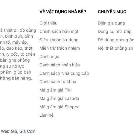
VỀ VẬT DỤNG NHÀ BẾP
CHUYÊN MỤC
Giới thiệu
Điện gia dụng
 thiết bị, đồ dùng
Chính sách bảo mật
Dụng cụ nhà bếp
n, bình đun, bình
Điều khoản sử dụng
Đồ dùng phòng ă
inh tố, máy ép,
o, dao kéo, thớt,
Miễn trừ trách nhiệm
Nội thất phòng ăn
h, ly cốc, tô chén
Danh mục
ư bàn ghế phòng
Danh sách nhãn hiệu
ùng sự nỗ lực
 phẩm, giúp bạn
Danh sách Nhà cung cấp
không bán hàng.
Danh sách từ khóa
Mã giảm giá Tiki
Mã giảm giá Lazada
Mã giảm giá Shopee
Liên hệ
,
Web Giá
,
Giá Coin