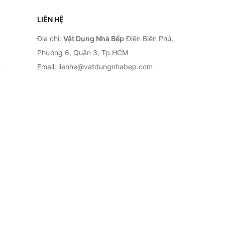
LIÊN HỆ
Địa chỉ:
Vật Dụng Nhà Bếp
Điện Biên Phủ,
Phường 6, Quận 3, Tp.HCM
n
Email: lienhe@vatdungnhabep.com