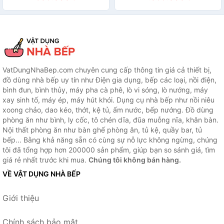
VatDungNhaBep.com chuyên cung cấp thông tin giá cả thiết bị,
đồ dùng nhà bếp uy tín như Điện gia dụng, bếp các loại, nồi điện,
bình đun, bình thủy, máy pha cà phê, lò vi sóng, lò nướng, máy
xay sinh tố, máy ép, máy hút khói. Dụng cụ nhà bếp như nồi niêu
xoong chảo, dao kéo, thớt, kệ tủ, ấm nước, bếp nướng. Đồ dùng
phòng ăn như bình, ly cốc, tô chén dĩa, đũa muỗng nĩa, khăn bàn.
Nội thất phòng ăn như bàn ghế phòng ăn, tủ kệ, quầy bar, tủ
bếp... Bằng khả năng sẵn có cùng sự nỗ lực không ngừng, chúng
tôi đã tổng hợp hơn 200000 sản phẩm, giúp bạn so sánh giá, tìm
giá rẻ nhất trước khi mua.
Chúng tôi không bán hàng.
VỀ VẬT DỤNG NHÀ BẾP
Giới thiệu
Chính sách bảo mật