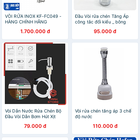
VÒI RỬA INOX KF-FC049 -
Đầu Vòi rửa chén Tăng Áp
HÀNG CHÍNH HÃNG
công tắc đổi kiểu _ bông
tăng áp rửa chén BTA4_Đầu
1.700.000 đ
95.000 đ
vòi rửa bát tăng áp lực nước
2 chế độ phun_đầu tăng áp
rửa chén bát nhựa ABS si
inox cao cấp_ đầu vòi rửa
chén tăng áp_ vòi rửa chén
đa năng
Vòi Dẫn Nước Rửa Chén Bộ
Vòi rửa chén tăng áp 3 chế
Đầu Vòi Dẫn Bơm Hút Xịt
độ nước
Nước Rửa Chén Dầu Rửa
79.000 đ
110.000 đ
Bát Gắn Bồn Rửa Bát