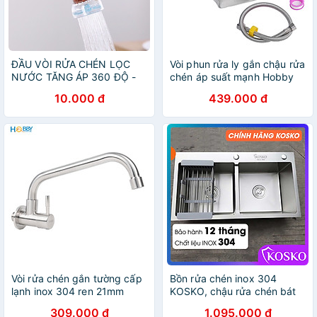
ĐẦU VÒI RỬA CHÉN LỌC
Vòi phun rửa ly gắn chậu rửa
NƯỚC TĂNG ÁP 360 ĐỘ -
chén áp suất mạnh Hobby
giao màu ngẫu nhiên
Home Decor VRLT
10.000 đ
439.000 đ
Vòi rửa chén gắn tường cấp
Bồn rửa chén inox 304
lạnh inox 304 ren 21mm
KOSKO, chậu rửa chén bát
Hobby home decor VT3
82x45cm đúc cân lắp được
309.000 đ
1.095.000 đ
nhiều loại vòi nước rửa chén