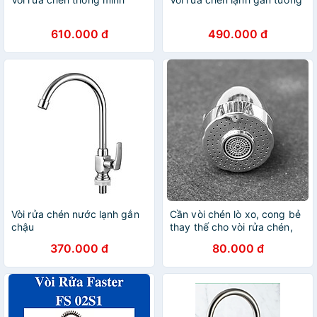
610.000 đ
490.000 đ
Vòi rửa chén nước lạnh gắn
Cần vòi chén lò xo, cong bẻ
chậu
thay thế cho vòi rửa chén,
có đầu chỉnh 2 chế độ nước
370.000 đ
80.000 đ