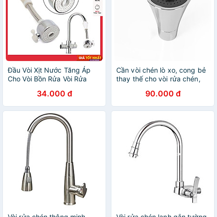
Đầu Vòi Xịt Nước Tăng Áp
Cần vòi chén lò xo, cong bẻ
Cho Vòi Bồn Rửa Vòi Rửa
thay thế cho vòi rửa chén,
Chén Đầu Nối Vòi Rửa Bát
đầu vòi loa chuyển 02 chế
34.000 đ
90.000 đ
Tăng Áp Xoay 360 Độ Điều
độ xoay
Chỉnh Thoải Mái
Vòi rửa chén thông minh
Vòi rửa chén lạnh gắn tường