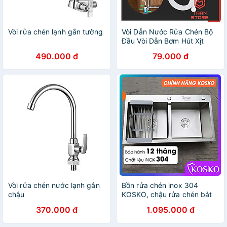
Vòi rửa chén lạnh gắn tường
Vòi Dẫn Nước Rửa Chén Bộ
Đầu Vòi Dẫn Bơm Hút Xịt
Nước Rửa Chén Dầu Rửa
490.000 đ
79.000 đ
Bát Gắn Bồn Rửa Bát
Vòi rửa chén nước lạnh gắn
Bồn rửa chén inox 304
chậu
KOSKO, chậu rửa chén bát
82x45cm đúc cân lắp được
370.000 đ
1.095.000 đ
nhiều loại vòi nước rửa chén