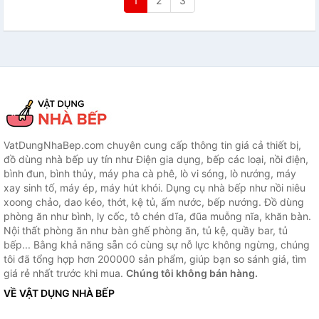
1
2
3
VatDungNhaBep.com chuyên cung cấp thông tin giá cả thiết bị,
đồ dùng nhà bếp uy tín như Điện gia dụng, bếp các loại, nồi điện,
bình đun, bình thủy, máy pha cà phê, lò vi sóng, lò nướng, máy
xay sinh tố, máy ép, máy hút khói. Dụng cụ nhà bếp như nồi niêu
xoong chảo, dao kéo, thớt, kệ tủ, ấm nước, bếp nướng. Đồ dùng
phòng ăn như bình, ly cốc, tô chén dĩa, đũa muỗng nĩa, khăn bàn.
Nội thất phòng ăn như bàn ghế phòng ăn, tủ kệ, quầy bar, tủ
bếp... Bằng khả năng sẵn có cùng sự nỗ lực không ngừng, chúng
tôi đã tổng hợp hơn 200000 sản phẩm, giúp bạn so sánh giá, tìm
giá rẻ nhất trước khi mua.
Chúng tôi không bán hàng.
VỀ VẬT DỤNG NHÀ BẾP