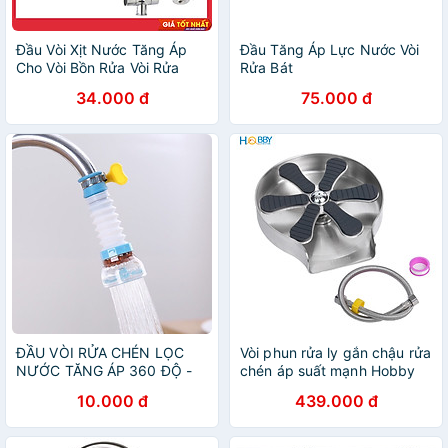
Đầu Vòi Xịt Nước Tăng Áp
Đầu Tăng Áp Lực Nước Vòi
Cho Vòi Bồn Rửa Vòi Rửa
Rửa Bát
Chén Đầu Nối Vòi Rửa Bát
34.000 đ
75.000 đ
Tăng Áp Xoay 360 Độ Điều
Chỉnh Thoải Mái
ĐẦU VÒI RỬA CHÉN LỌC
Vòi phun rửa ly gắn chậu rửa
NƯỚC TĂNG ÁP 360 ĐỘ -
chén áp suất mạnh Hobby
giao màu ngẫu nhiên
Home Decor VRLT
10.000 đ
439.000 đ