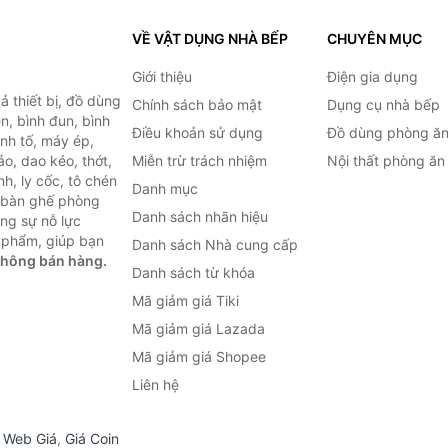
VỀ VẬT DỤNG NHÀ BẾP
CHUYÊN MỤC
Giới thiệu
Điện gia dụng
 thiết bị, đồ dùng
Chính sách bảo mật
Dụng cụ nhà bếp
n, bình đun, bình
Điều khoản sử dụng
Đồ dùng phòng ă
inh tố, máy ép,
o, dao kéo, thớt,
Miễn trừ trách nhiệm
Nội thất phòng ăn
h, ly cốc, tô chén
Danh mục
ư bàn ghế phòng
Danh sách nhãn hiệu
ùng sự nỗ lực
 phẩm, giúp bạn
Danh sách Nhà cung cấp
không bán hàng.
Danh sách từ khóa
Mã giảm giá Tiki
Mã giảm giá Lazada
Mã giảm giá Shopee
Liên hệ
,
Web Giá
,
Giá Coin