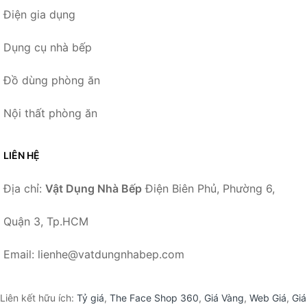
Điện gia dụng
Dụng cụ nhà bếp
Đồ dùng phòng ăn
Nội thất phòng ăn
LIÊN HỆ
Địa chỉ:
Vật Dụng Nhà Bếp
Điện Biên Phủ, Phường 6,
Quận 3, Tp.HCM
Email: lienhe@vatdungnhabep.com
Liên kết hữu ích:
Tỷ giá
,
The Face Shop 360
,
Giá Vàng
,
Web Giá
,
Giá