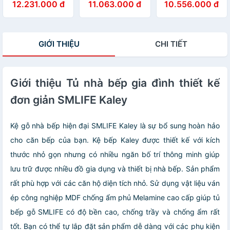
12.231.000 đ
11.063.000 đ
10.556.000 đ
SMLIFE Kylian
SMLIFE Kappa
MDF SMLIFE
Kenzo
GIỚI THIỆU
CHI TIẾT
Giới thiệu Tủ nhà bếp gia đình thiết kế
đơn giản SMLIFE Kaley
Kệ gỗ nhà bếp hiện đại SMLIFE Kaley là sự bổ sung hoàn hảo
cho căn bếp của bạn. Kệ bếp Kaley được thiết kế với kích
thước nhỏ gọn nhưng có nhiều ngăn bố trí thông minh giúp
lưu trữ được nhiều đồ gia dụng và thiết bị nhà bếp. Sản phẩm
rất phù hợp với các căn hộ diện tích nhỏ. Sử dụng vật liệu ván
ép công nghiệp MDF chống ẩm phủ Melamine cao cấp giúp tủ
bếp gỗ SMLIFE có độ bền cao, chống trầy và chống ẩm rất
tốt. Bạn có thể tự lắp đặt sản phẩm dễ dàng với các phụ kiện