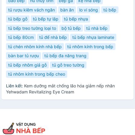
dao bếp
hủ thủy tinh
bếp ga
kệ nhà bếp
tủ rượu kiêm vách ngăn
bàn ăn
lo vi sóng
tủ bếp
tủ bếp gỗ
tủ bếp tự lắp
tủ bếp nhựa
tủ bếp treo tường loại to
bộ tủ bếp
tủ nhà bếp
tủ bếp 80cm
tủ để nhà bếp
tủ bếp nhựa laminate
tủ chén nhôm kính nhà bếp
tủ nhôm kính trong bếp
bàn bar tủ rượu
tủ bếp đa năng trang
tủ bếp nhôm giả gỗ
tủ gỗ treo tường
tủ nhôm kính trong bếp cheo
Liên kết:
Kem dưỡng mắt chống lão hóa giảm nếp nhăn
Yehwadam Revitalizing Eye Cream