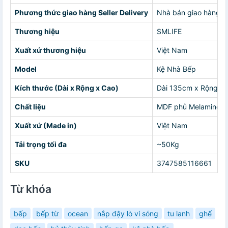
Phương thức giao hàng Seller Delivery
Nhà bán giao hàng c
Thương hiệu
SMLIFE
Xuất xứ thương hiệu
Việt Nam
Model
Kệ Nhà Bếp
Kích thước (Dài x Rộng x Cao)
Dài 135cm x Rộng 6
Chất liệu
MDF phủ Melamine, 
Xuất xứ (Made in)
Việt Nam
Tải trọng tối đa
~50Kg
SKU
3747585116661
Từ khóa
bếp
bếp từ
ocean
nắp đậy lò vi sóng
tu lanh
ghế