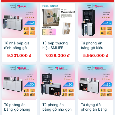
Tủ nhà bếp gia
Tủ bếp thương
Tủ phòng ăn
đình bằng gỗ
hiệu SMLIFE
bằng gỗ kiểu
MDF kết cấu
(nhiều mẫu, có
dáng nhỏ gọn
9.231.000 đ
7.028.000 đ
5.950.000 đ
chắc chắn
thể đổi size và
SMLIFE Khabid
SMLIFE Kristen
màu sắc)
Tủ phòng ăn
Tủ phòng ăn
Tủ đựng đồ
bằng gỗ phong
bằng gỗ nhỏ gọn
phòng ăn bằng
cách sang trọng
cho gia đình
gỗ công nghiệp