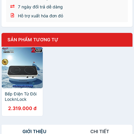
7 ngày đổi trả dễ dàng
Hỗ trợ xuất hóa đơn đỏ
SẢN PHẨM TƯƠNG TỰ
Bếp Điện Từ Đôi
LocknLock
EJI326WHT -
2.319.000 đ
Nhỏ Gọn, Mặt
Kính, Khóa An
Toàn, Hẹn Giờ -
Hàng chính hãng
GIỚI THIỆU
CHI TIẾT