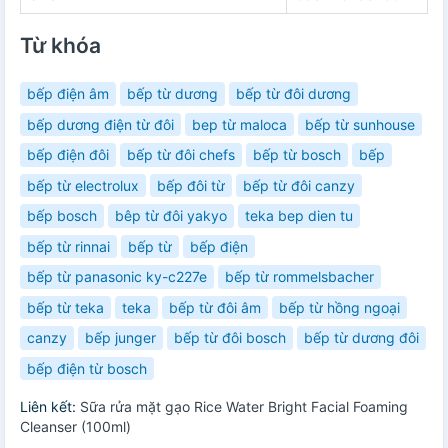
Từ khóa
bếp điện âm
bếp từ dương
bếp từ đôi dương
bếp dương điện từ đôi
bep từ maloca
bếp từ sunhouse
bếp điện đôi
bếp từ đôi chefs
bếp từ bosch
bếp
bếp từ electrolux
bếp đôi từ
bếp từ đôi canzy
bếp bosch
bêp từ đôi yakyo
teka bep dien tu
bếp từ rinnai
bếp từ
bếp điện
bếp từ panasonic ky-c227e
bếp từ rommelsbacher
bếp từ teka
teka
bếp từ đôi âm
bếp từ hồng ngoại
canzy
bếp junger
bếp từ đôi bosch
bếp từ dương đôi
bếp điện từ bosch
Liên kết:
Sữa rửa mặt gạo Rice Water Bright Facial Foaming
Cleanser (100ml)