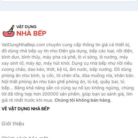
VatDungNhaBep.com chuyên cung cấp thông tin giá cả thiết bị,
đồ dùng nhà bếp uy tín như Điện gia dụng, bếp các loại, nồi điện,
bình đun, bình thủy, máy pha cà phê, lò vi sóng, lò nướng, máy
xay sinh tố, máy ép, máy hút khói. Dụng cụ nhà bếp như nồi niêu
xoong chảo, dao kéo, thớt, kệ tủ, ấm nước, bếp nướng. Đồ dùng
phòng ăn như bình, ly cốc, tô chén dĩa, đũa muỗng nĩa, khăn bàn.
Nội thất phòng ăn như bàn ghế phòng ăn, tủ kệ, quầy bar, tủ
bếp... Bằng khả năng sẵn có cùng sự nỗ lực không ngừng, chúng
tôi đã tổng hợp hơn 200000 sản phẩm, giúp bạn so sánh giá, tìm
giá rẻ nhất trước khi mua.
Chúng tôi không bán hàng.
VỀ VẬT DỤNG NHÀ BẾP
Giới thiệu