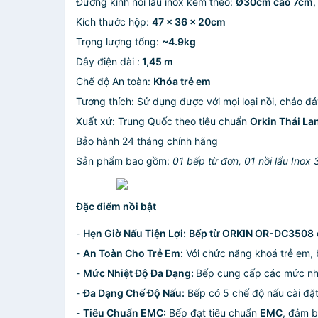
Đường kính nồi lẩu inox kèm theo:
Ø30cm cao 7cm
,
Kích thước hộp:
47 x 36 x 20cm
Trọng lượng tổng:
~4.9kg
Dây điện dài :
1,45 m
Chế độ An toàn:
Khóa trẻ em
Tương thích: Sử dụng được với mọi loại nồi, chảo đá
Xuất xứ: Trung Quốc theo tiêu chuẩn
Orkin Thái La
Bảo hành 24 tháng chính hãng
Sản phẩm bao gồm:
01 bếp từ đơn, 01 nồi lẩu Inox
Đặc điểm nồi bật
-
Hẹn Giờ Nấu Tiện Lợi:
Bếp từ ORKIN OR-DC3508
-
An Toàn Cho Trẻ Em:
Với chức năng khoá trẻ em, 
-
Mức Nhiệt Độ Đa Dạng:
Bếp cung cấp các mức nh
-
Đa Dạng Chế Độ Nấu:
Bếp có 5 chế độ nấu cài đặt
-
Tiêu Chuẩn EMC:
Bếp đạt tiêu chuẩn
EMC
, đảm b