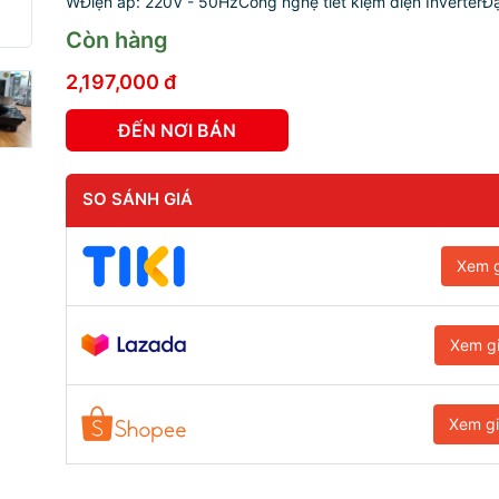
WĐiện áp: 220V - 50HzCông nghệ tiết kiệm điện InverterĐạt
Còn hàng
2,197,000 đ
ĐẾN NƠI BÁN
SO SÁNH GIÁ
Xem g
Xem g
Xem g