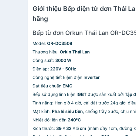
Giới thiệu Bếp điện từ đơn Thái
hãng
Bếp từ đơn Orkun Thái Lan OR-DC35
Model:
OR-DC3508
Thương hiệu:
Orkin Thái Lan
Công suất:
3000 W
Điện áp:
220V - 50Hz
Công nghệ tiết kiệm điện
Inverter
Đạt tiêu chuẩn
EMC
Bếp sử dụng linh kiện
IGBT
được sản xuất bởi
Tập 
Tính năng: Hẹn giờ 4 giở, cài đặt trước 24g giờ, điề
Mặt kính:
Pha lê siêu bền
, chống trầy xước, chịu nh
Nhiệt độ: lên đến
240°C
Kích thước:
39 x 32 x 5 cm
(mâm dầy 1cm, đường k