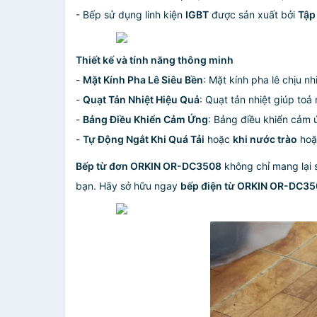
- Bếp sử dụng linh kiện
IGBT
được sản xuất bởi
Tập
Thiết kế và tính năng thông minh
-
Mặt Kính Pha Lê Siêu Bền
: Mặt kính pha lê chịu n
-
Quạt Tản Nhiệt Hiệu Quả
: Quạt tản nhiệt giúp toả
-
Bảng Điều Khiển Cảm Ứng
: Bảng điều khiển cảm 
-
Tự Động Ngắt Khi Quá Tải
hoặc
khi nước trào
ho
Bếp từ đơn ORKIN OR-DC3508
không chỉ mang lại 
bạn. Hãy sở hữu ngay
bếp điện từ ORKIN OR-DC3