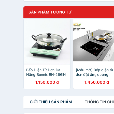
SẢN PHẨM TƯƠNG TỰ
Bếp Điện Từ Đơn Đa
[Mẫu mới] Bếp điện từ
Năng Bennix BN-266iH
đơn đặt âm, dương
Công Suất 2000W Tặng
BENNIX 188iH công
1.150.000 đ
1.450.000 đ
Kèm Nồi Lẩu- Hàng
suất lớn 2200W HÀNG
Chính Hãng
CHÍNH HÃNG
GIỚI THIỆU
SẢN PHẨM
THÔNG TIN
CHI