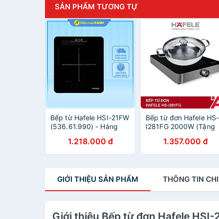
SẢN PHẨM TƯƠNG TỰ
Bếp từ Hafele HSI-21FW
Bếp từ đơn Hafele HS
(536.61.990) - Hàng
I281FG 2000W (Tặng
Chính Hãng
Kèm Nồi ) - Hàng Chín
1.218.000 đ
1.357.000 đ
Hãng 536.61.991
GIỚI THIỆU
SẢN PHẨM
THÔNG TIN
CHI
Giới thiệu Bếp từ đơn Hafele HSI