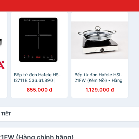
-
Bếp từ đơn Hafele HS-
Bếp từ đơn Hafele HSI-
I2711B 536.61.890 |
21FW (Kèm Nồi) - Hàng
h
Công suất 2000W |
chính hãng
855.000 đ
1.129.000 đ
HÀNG CHÍNH HÃNG
(536.61.990)
 TIẾT
-21FW (Hàng chính hãng)