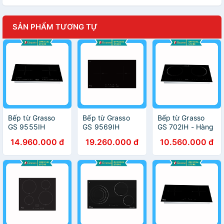
SẢN PHẨM TƯƠNG TỰ
Bếp từ Grasso
Bếp từ Grasso
Bếp từ Grasso
GS 9555IH
GS 9569IH
GS 702IH - Hàng
(Made in
(Made in
chính hãng
14.960.000 đ
19.260.000 đ
10.560.000 đ
Malaysia) - Hàng
Malaysia) - Hàng
chính hãng
chính hãng