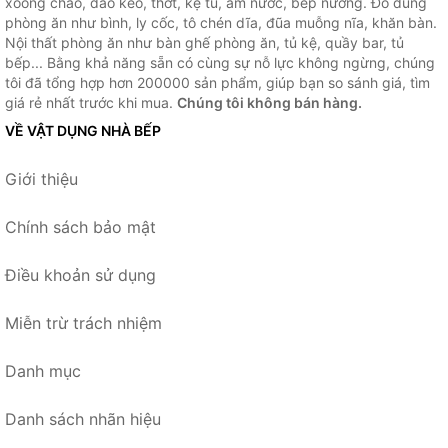
xoong chảo, dao kéo, thớt, kệ tủ, ấm nước, bếp nướng. Đồ dùng
phòng ăn như bình, ly cốc, tô chén dĩa, đũa muỗng nĩa, khăn bàn.
Nội thất phòng ăn như bàn ghế phòng ăn, tủ kệ, quầy bar, tủ
bếp... Bằng khả năng sẵn có cùng sự nỗ lực không ngừng, chúng
tôi đã tổng hợp hơn 200000 sản phẩm, giúp bạn so sánh giá, tìm
giá rẻ nhất trước khi mua.
Chúng tôi không bán hàng.
VỀ VẬT DỤNG NHÀ BẾP
Giới thiệu
Chính sách bảo mật
Điều khoản sử dụng
Miễn trừ trách nhiệm
Danh mục
Danh sách nhãn hiệu