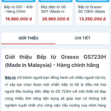
Bếp từ GS1 - 406
Bếp điện từ GS
Bếp từ Grasso
- Hàng Chính
39IT (Made in
GS 728IH (Made
Hãng
Italy) - Hàng
in Malaysia) -
16.860.000 đ
26.960.000 đ
13.260.000 đ
Chính Hãng
Hàng chính hãng
GIỚI THIỆU
CHI TIẾT
Giới thiệu Bếp từ Grasso GS723IH
(Made in Malaysia) - Hàng chinh hãng
Bếp từ
trở thành người bạn đồng hành với nhiều người nội trợ,
vì vậy lựa chọn được một chiếc bếp từ tốt là điều mà mọi
người đều hướng đến. Bếp từ GS 723IH với một thiết kế đẹp
cùng nhiều tính năng tiện dụng sẽ giúp bạn có những trải
nghiệm tuyệt nhất cho công việc nấu nướng của mình hàng