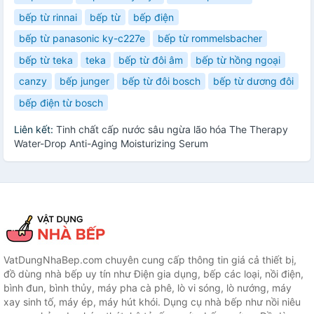
bếp từ rinnai
bếp từ
bếp điện
bếp từ panasonic ky-c227e
bếp từ rommelsbacher
bếp từ teka
teka
bếp từ đôi âm
bếp từ hồng ngoại
canzy
bếp junger
bếp từ đôi bosch
bếp từ dương đôi
bếp điện từ bosch
Liên kết:
Tinh chất cấp nước sâu ngừa lão hóa The Therapy
Water-Drop Anti-Aging Moisturizing Serum
VatDungNhaBep.com chuyên cung cấp thông tin giá cả thiết bị,
đồ dùng nhà bếp uy tín như Điện gia dụng, bếp các loại, nồi điện,
bình đun, bình thủy, máy pha cà phê, lò vi sóng, lò nướng, máy
xay sinh tố, máy ép, máy hút khói. Dụng cụ nhà bếp như nồi niêu