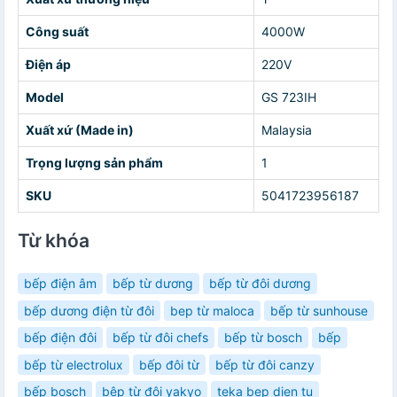
Công suất
4000W
Điện áp
220V
Model
GS 723IH
Xuất xứ (Made in)
Malaysia
Trọng lượng sản phẩm
1
SKU
5041723956187
Từ khóa
bếp điện âm
bếp từ dương
bếp từ đôi dương
bếp dương điện từ đôi
bep từ maloca
bếp từ sunhouse
bếp điện đôi
bếp từ đôi chefs
bếp từ bosch
bếp
bếp từ electrolux
bếp đôi từ
bếp từ đôi canzy
bếp bosch
bêp từ đôi yakyo
teka bep dien tu