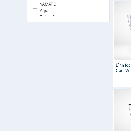
YAMATO
Aqua
Bohemia
BRITA_1
Geyser
Pure Germany Water Việt Nam
Seoul
Waterman
Waters
Bình lọ
Cool Whi
lọc Max