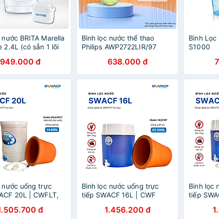
c nước BRITA Marella
Bình lọc nước thể thao
Bình Lọc
 2.4L (có sẵn 1 lõi
Philips AWP2722LIR/97
S1000
tra Plus 100L)
949.000 đ
638.000 đ
c nước uống trực
Bình lọc nước uống trực
Bình lọc
ACF 20L | CWFLT,
tiếp SWACF 16L | CWF
tiếp SWA
10L, tốc độ lọc 2 - 4
Nano bạc, lõi lọc 7L, tốc độ
Nano bạc,
1.505.700 đ
1.456.200 đ
1
 giữ khoáng thiết yếu
lọc 2-4 lít/giờ, giữ khoáng
lọc 2 - 4 