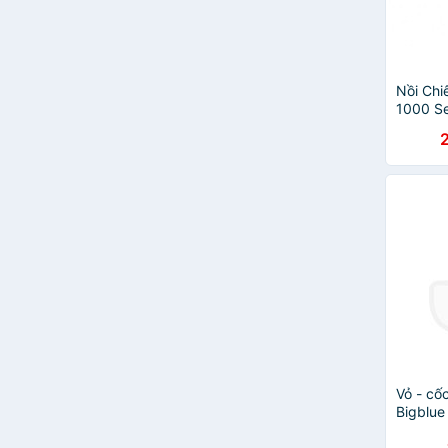
Nồi Ch
1000 Se
NA120/
Tích 4.
Chính 
Vỏ - cốc
Bigblue