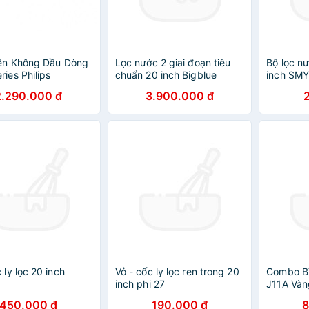
iên Không Dầu Dòng
Lọc nước 2 giai đoạn tiêu
Bộ lọc nư
ries Philips
chuẩn 20 inch Bigblue
inch SMY
00 - Tổng Dung
2.290.000 đ
3.900.000 đ
2L - Hàng Phân Phối
Hãng
 ly lọc 20 inch
Vỏ - cốc ly lọc ren trong 20
Combo Bì
inch phi 27
J11A Vàng
nước (MA
450.000 đ
190.000 đ
8