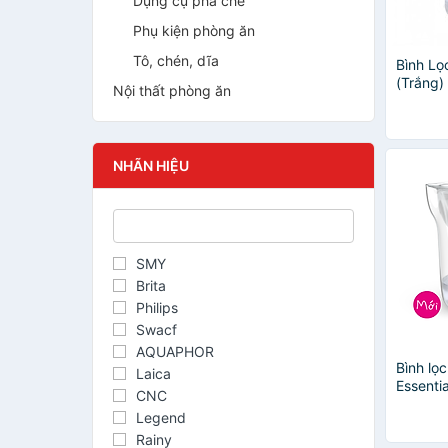
Dụng cụ pha chế
Phụ kiện phòng ăn
Tô, chén, dĩa
Bình L
(Trắng)
Nội thất phòng ăn
NHÃN HIỆU
SMY
Brita
Philips
Swacf
AQUAPHOR
Bình lọ
Laica
Essenti
CNC
lõi lọc 
Legend
Rainy