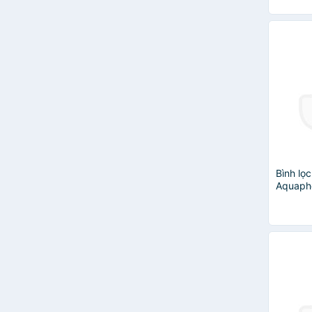
Bình lọ
Aquapho
cơ