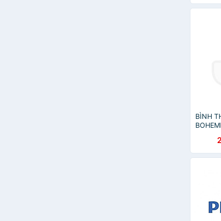
- Công
BÌNH 
BOHEMIA
tại Séc