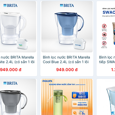
c nước BRITA Marella
Bình lọc nước BRITA Marella
Bình lọc
te 2.4L (có sẵn 1 lõi
Cool Blue 2.4L (có sẵn 1 lõi
tiếp SWA
tra Pro 150L)
lọc Maxtra Plus 100L)
lọc 10L, 
949.000 đ
949.000 đ
1
lít/giờ, 
- Công n