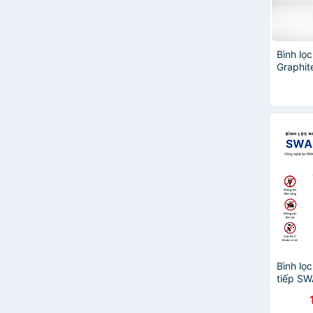
Bình lọ
Graphite
lọc Max
Bình lọ
tiếp SW
lõi lọc 
lít/giờ,