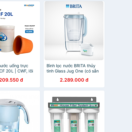
 nước uống trực
Bình lọc nước BRITA thủy
CF 20L | CWF, lõi
tinh Glass Jug One (có sẵn
tốc độ lọc 2-4
1 lõi Maxtra Pro)
.209.550 đ
2.289.000 đ
giữ khoáng thiết yếu
ghệ Mỹ