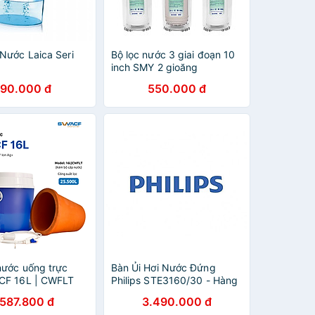
 Nước Laica Seri
Bộ lọc nước 3 giai đoạn 10
inch SMY 2 gioăng
790.000 đ
550.000 đ
 nước uống trực
Bàn Ủi Hơi Nước Đứng
CF 16L | CWFLT
Philips STE3160/30 - Hàng
 lõi lọc 7L, tốc độ
Phân Phối Chính Hãng
.587.800 đ
3.490.000 đ
lít/giờ, giữ khoáng