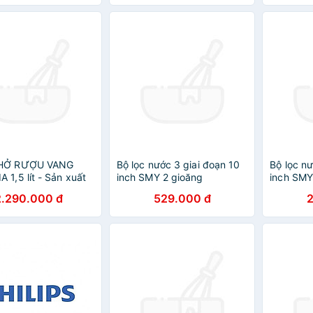
 nghệ Mỹ
thiết yếu - Công nghệ Mỹ
thiết yế
THỞ RƯỢU VANG
Bộ lọc nước 3 giai đoạn 10
Bộ lọc nư
 1,5 lít - Sản xuất
inch SMY 2 gioăng
inch SMY
 Hàng chính hãng
2.290.000 đ
529.000 đ