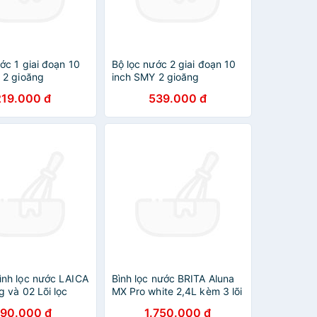
ớc 1 giai đoạn 10
Bộ lọc nước 2 giai đoạn 10
 2 gioăng
inch SMY 2 gioăng
219.000 đ
539.000 đ
nh lọc nước LAICA
Bình lọc nước BRITA Aluna
 và 02 Lõi lọc
MX Pro white 2,4L kèm 3 lõi
DE IN ITALY)
lọc model 2024 Hàng chính
90.000 đ
1.750.000 đ
hãng