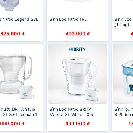
ọc Nước Legend 23L
Bình Lọc Nước 16L
Bình Lọc
(Trắng)
625.900 đ
493.900 đ
c nước BRITA Style
Bình Lọc Nước BRITA
Bình lọc
al XL 3.6L (có sẵn 1
Marella XL White - 3.5L
8.2L (có 
Maxtra Pro 150L)
(Kèm Maxtra Pro)
Pro 150L
999.000 đ
999.000 đ
1