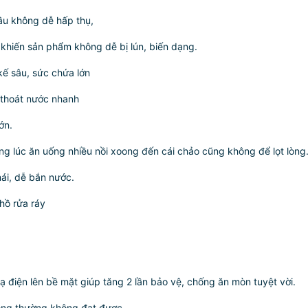
ầu không dễ hấp thụ,
 khiến sản phẩm không dễ bị lún, biến dạng.
kế sâu, sức chứa lớn
 thoát nước nhanh
ớn.
ng lúc ăn uống nhiều nồi xoong đến cái chảo cũng không để lọt lòng
mái, dễ bắn nước.
 hồ rửa ráy
điện lên bề mặt giúp tăng 2 lần bảo vệ, chống ăn mòn tuyệt vời.
ông thường không đạt được.