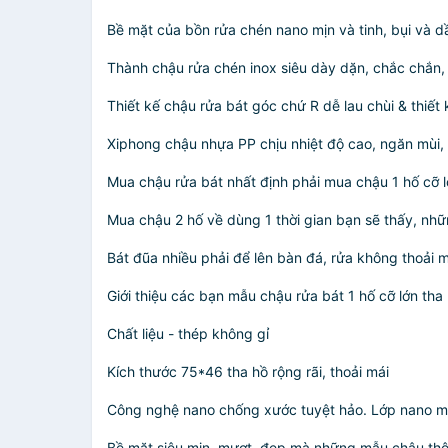
Bề mặt của bồn rửa chén nano mịn và tinh, bụi và d
Thành chậu rửa chén inox siêu dày dặn, chắc chắn,
Thiết kế chậu rửa bát góc chứ R dễ lau chùi & thiết 
Xiphong chậu nhựa PP chịu nhiệt độ cao, ngăn mùi,
Mua chậu rửa bát nhất định phải mua chậu 1 hố cỡ l
Mua chậu 2 hố về dùng 1 thời gian bạn sẽ thấy, nhữ
Bát đũa nhiều phải để lên bàn đá, rửa không thoải 
Giới thiệu các bạn mẫu chậu rửa bát 1 hố cỡ lớn tha
Chất liệu - thép không gỉ
Kích thước 75*46 tha hồ rộng rãi, thoải mái
Công nghệ nano chống xước tuyệt hảo. Lớp nano mạ 
Bề mặt siêu mịn, mượt, đẹp mà những mẫu chậu th