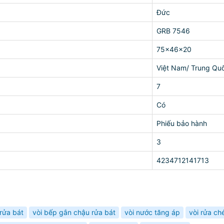
Đức
GRB 7546
75x46x20
Việt Nam/ Trung Qu
7
Có
Phiếu bảo hành
3
4234712141713
 rửa bát
vòi bếp gắn chậu rửa bát
vòi nước tăng áp
vòi rửa ch