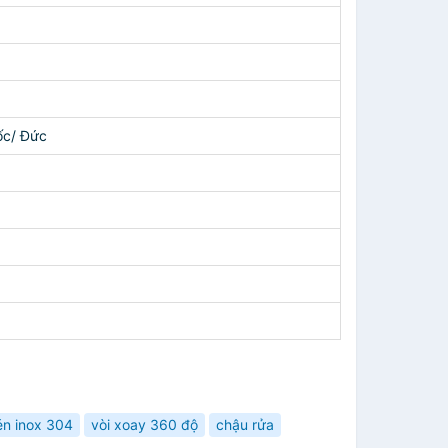
ốc/ Đức
én inox 304
vòi xoay 360 độ
chậu rửa