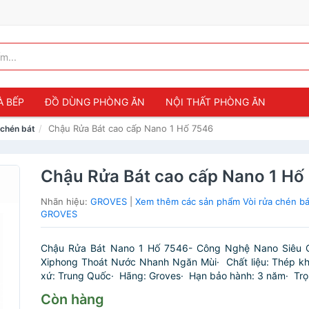
À BẾP
ĐỒ DÙNG PHÒNG ĂN
NỘI THẤT PHÒNG ĂN
Chậu Rửa Bát cao cấp Nano 1 Hố 7546
 chén bát
Chậu Rửa Bát cao cấp Nano 1 Hố
Nhãn hiệu:
GROVES
|
Xem thêm các sản phẩm Vòi rửa chén bá
GROVES
Chậu Rửa Bát Nano 1 Hố 7546- Công Nghệ Nano Siêu 
Xiphong Thoát Nước Nhanh Ngăn Mùi· Chất liệu: Thép kh
xứ: Trung Quốc· Hãng: Groves· Hạn bảo hành: 3 năm· Trọn
Còn hàng