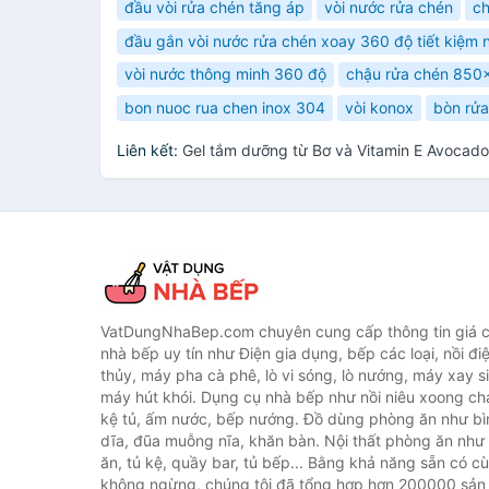
đầu vòi rửa chén tăng áp
vòi nước rửa chén
ch
đầu gắn vòi nước rửa chén xoay 360 độ tiết kiệm 
vòi nước thông minh 360 độ
chậu rửa chén 850
bon nuoc rua chen inox 304
vòi konox
bòn rửa
Liên kết:
Gel tắm dưỡng từ Bơ và Vitamin E Avocad
VatDungNhaBep.com chuyên cung cấp thông tin giá cả
nhà bếp uy tín như Điện gia dụng, bếp các loại, nồi điệ
thủy, máy pha cà phê, lò vi sóng, lò nướng, máy xay s
máy hút khói. Dụng cụ nhà bếp như nồi niêu xoong chả
kệ tủ, ấm nước, bếp nướng. Đồ dùng phòng ăn như bìn
dĩa, đũa muỗng nĩa, khăn bàn. Nội thất phòng ăn nh
ăn, tủ kệ, quầy bar, tủ bếp... Bằng khả năng sẵn có c
không ngừng, chúng tôi đã tổng hợp hơn 200000 sản