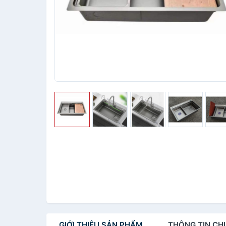
GIỚI THIỆU
SẢN PHẨM
THÔNG TIN
CHI