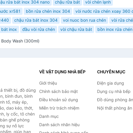
ậu rửa bát inox 304 nano
chậu rữa bát
vòi chén lạnh
nước xr581
bồn rửa chén inox 304
vòi nước rửa chén xoay 360 
x440
chậu rửa bát inox 304
voi nuoc bon rua chén
vòi rửa ch
 bát inox
đầu vòi rửa chén
vòi chậu rửa bát
bồn inox rửa chén
o Body Wash (300ml)
VỀ VẬT DỤNG NHÀ BẾP
CHUYÊN MỤC
Giới thiệu
Điện gia dụng
 thiết bị, đồ dùng
Chính sách bảo mật
Dụng cụ nhà bếp
n, bình đun, bình
Điều khoản sử dụng
Đồ dùng phòng ă
inh tố, máy ép,
o, dao kéo, thớt,
Miễn trừ trách nhiệm
Nội thất phòng ăn
h, ly cốc, tô chén
Danh mục
ư bàn ghế phòng
Danh sách nhãn hiệu
ùng sự nỗ lực
 phẩm, giúp bạn
Danh sách Nhà cung cấp