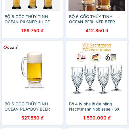
BỘ 6 CỐC THỦY TINH
BỘ 6 CỐC THỦY TINH
OCEAN PILSNER JUICE
OCEAN BERLINER BEER
B5011 - 315ML
MUG P0940 - 370ML
166.750 đ
412.850 đ
BỘ 6 CỐC THỦY TINH
Bộ 4 ly pha lê đa năng
OCEAN PLAYBOY BEER
Nachtmann Noblesse - SX
MUG P0140 - 360ML
tại Đức - Hàng chính hãng
527.850 đ
1.590.000 đ
100% (kèm ảnh thật)