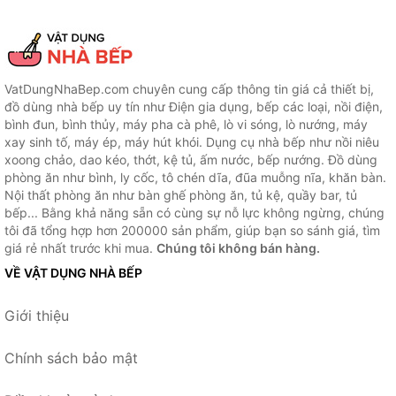
VatDungNhaBep.com chuyên cung cấp thông tin giá cả thiết bị,
đồ dùng nhà bếp uy tín như Điện gia dụng, bếp các loại, nồi điện,
bình đun, bình thủy, máy pha cà phê, lò vi sóng, lò nướng, máy
xay sinh tố, máy ép, máy hút khói. Dụng cụ nhà bếp như nồi niêu
xoong chảo, dao kéo, thớt, kệ tủ, ấm nước, bếp nướng. Đồ dùng
phòng ăn như bình, ly cốc, tô chén dĩa, đũa muỗng nĩa, khăn bàn.
Nội thất phòng ăn như bàn ghế phòng ăn, tủ kệ, quầy bar, tủ
bếp... Bằng khả năng sẵn có cùng sự nỗ lực không ngừng, chúng
tôi đã tổng hợp hơn 200000 sản phẩm, giúp bạn so sánh giá, tìm
giá rẻ nhất trước khi mua.
Chúng tôi không bán hàng.
VỀ VẬT DỤNG NHÀ BẾP
Giới thiệu
Chính sách bảo mật