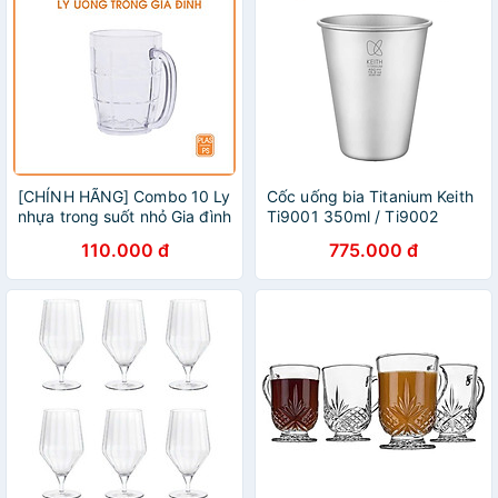
[CHÍNH HÃNG] Combo 10 Ly
Cốc uống bia Titanium Keith
nhựa trong suốt nhỏ Gia đình
Ti9001 350ml / Ti9002
có quai – bền đẹp, an toàn,
450ml
110.000 đ
775.000 đ
tiện lợi