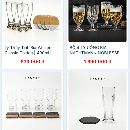
Ly Thủy Tinh Bia Weizen -
BỘ 4 LY UỐNG BIA
Classic Golden | 490ml |
NACHTMANN NOBLESSE
[LYNOIR_LY002
102556, dung tích 430 ml
639.000 đ
1.690.000 đ
hàng chính hãng