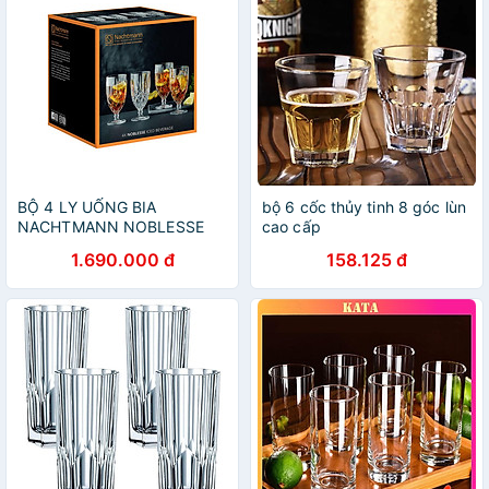
BỘ 4 LY UỐNG BIA
bộ 6 cốc thủy tinh 8 góc lùn
NACHTMANN NOBLESSE
cao cấp
102556, dung tích 430 ml
1.690.000 đ
158.125 đ
Hàng chính hãng