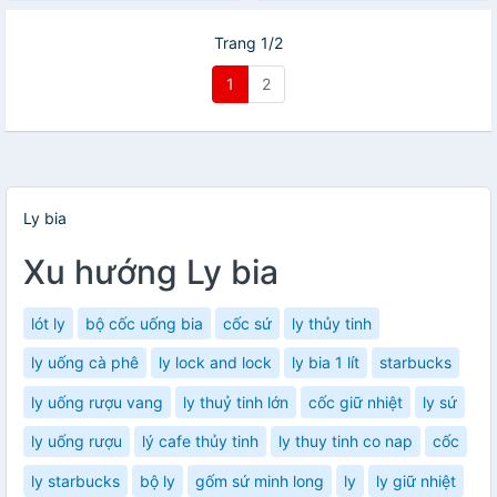
Trang 1/2
1
2
Ly bia
Xu hướng Ly bia
lót ly
bộ cốc uống bia
cốc sứ
ly thủy tinh
ly uống cà phê
ly lock and lock
ly bia 1 lít
starbucks
ly uống rượu vang
ly thuỷ tinh lớn
cốc giữ nhiệt
ly sứ
ly uống rượu
lý cafe thủy tinh
ly thuy tinh co nap
cốc
ly starbucks
bộ ly
gốm sứ minh long
ly
ly giữ nhiệt