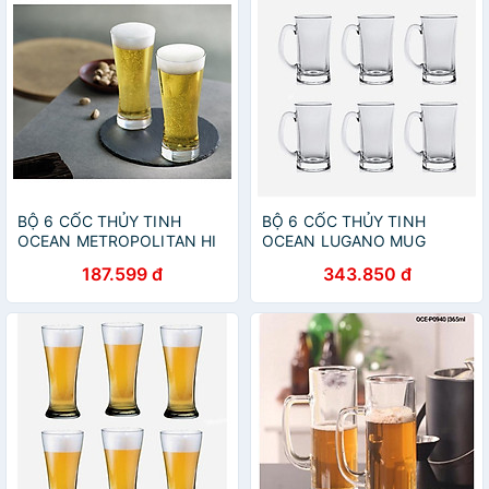
BỘ 6 CỐC THỦY TINH
BỘ 6 CỐC THỦY TINH
OCEAN METROPOLITAN HI
OCEAN LUGANO MUG
BALL B1312 - 330ML
P0740 - 330ML
187.599 đ
343.850 đ