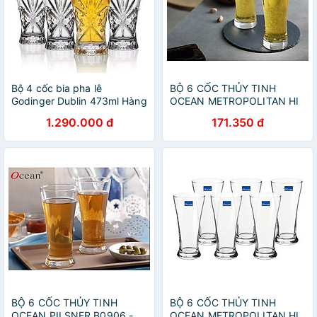
Bộ 4 cốc bia pha lê
BỘ 6 CỐC THỦY TINH
Godinger Dublin 473ml Hàng
OCEAN METROPOLITAN HI
chính hãng
BALL B1312 - 330ML
1.290.000 đ
171.350 đ
BỘ 6 CỐC THỦY TINH
BỘ 6 CỐC THỦY TINH
OCEAN PILSNER B0906 -
OCEAN METROPOLITAN HI