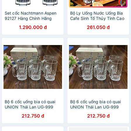
Set cốc Nachtmann Aspen
Bộ Ly Uống Nước Uống Bia
92127 Hàng Chính Hãng
Cafe Sinh Tố Thủy Tinh Cao
Cấp Ocean New York Long
1.290.000 đ
261.050 đ
Drink B07812 Dung Tích
340ml
Bộ 6 cốc uống bia có quai
Bộ 6 cốc uống bia có quai
UNION Thái Lan UG-999
UNION Thái Lan UG-999
212.750 đ
212.750 đ