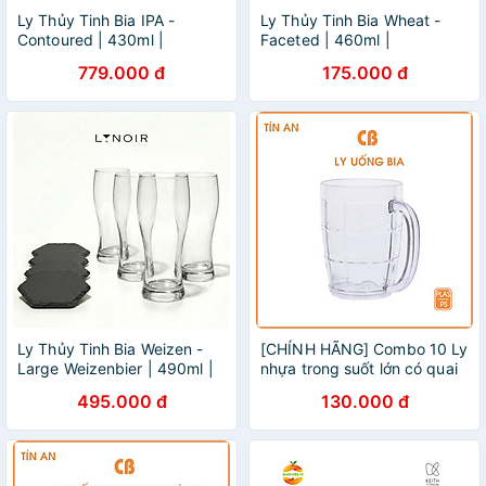
Ly Thủy Tinh Bia IPA -
Ly Thủy Tinh Bia Wheat -
Contoured | 430ml |
Faceted | 460ml |
[LYNOIR_LY007
[LYNOIR_LY004
779.000 đ
175.000 đ
Ly Thủy Tinh Bia Weizen -
[CHÍNH HÃNG] Combo 10 Ly
Large Weizenbier | 490ml |
nhựa trong suốt lớn có quai
[LYNOIR_LY003
– bền đẹp, an toàn, tiện lợi
495.000 đ
130.000 đ