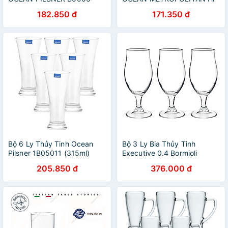
170ML
BALL B1312 - 330ML
182.850 đ
171.350 đ
Bộ 6 Ly Thủy Tinh Ocean
Bộ 3 Ly Bia Thủy Tinh
Pilsner 1B05011 (315ml)
Executive 0.4 Bormioli
Rocco 128550Q02021990
205.850 đ
376.000 đ
(530ml / Ly)