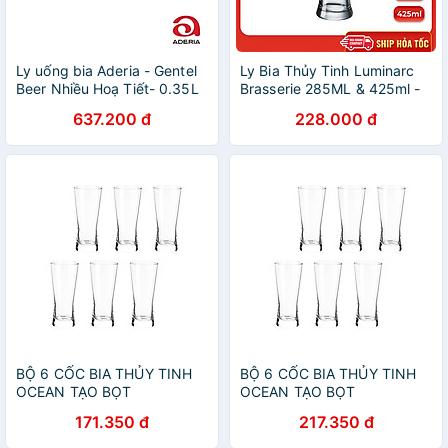
Ly uống bia Aderia - Gentel
Ly Bia Thủy Tinh Luminarc
Beer Nhiều Hoạ Tiết- 0.35L
Brasserie 285ML & 425ml -
J5184 & J5185 - Bộ 6 ly
637.200 đ
228.000 đ
BỘ 6 CỐC BIA THỦY TINH
BỘ 6 CỐC BIA THỦY TINH
OCEAN TẠO BỌT
OCEAN TẠO BỌT
METROPOLITAN B1314 -
METROPOLITAN B1314 -
171.350 đ
217.350 đ
400ML
400ML