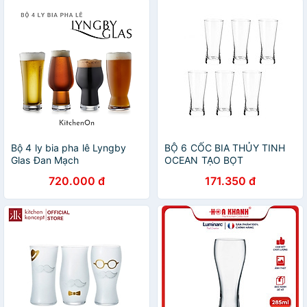
Bộ 4 ly bia pha lê Lyngby
BỘ 6 CỐC BIA THỦY TINH
Glas Đan Mạch
OCEAN TẠO BỌT
METROPOLITAN B1314 -
720.000 đ
171.350 đ
400ML