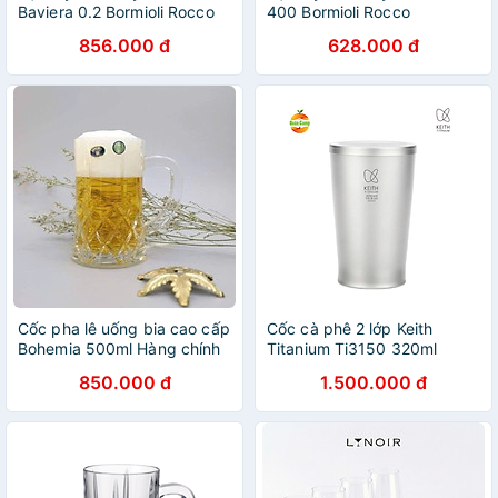
Baviera 0.2 Bormioli Rocco
400 Bormioli Rocco
133420MT9021990 (268ml
133640M02021990 (510ml
856.000 đ
628.000 đ
/ Ly)
/ Ly)
Cốc pha lê uống bia cao cấp
Cốc cà phê 2 lớp Keith
Bohemia 500ml Hàng chính
Titanium Ti3150 320ml
hãng
850.000 đ
1.500.000 đ