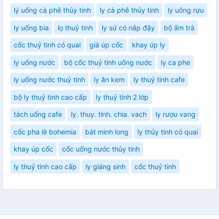
lý uống cà phê thủy tinh
ly cà phê thủy tinh
ly uông rựu
ly uống bia
lọ thuỷ tinh
ly sứ có nắp đậy
bộ ấm trà
cốc thuỷ tinh có quai
giá úp cốc
khay úp ly
ly uống nước
bộ cốc thuỷ tinh uống nước
ly ca phe
ly uống nước thuỷ tinh
ly ăn kem
ly thuỷ tinh cafe
bộ ly thuỷ tinh cao cấp
ly thuỷ tinh 2 lớp
tách uống cafe
ly. thuy. tinh. chia. vach
ly rượu vang
cốc pha lê bohemia
bát minh long
ly thủy tinh có quai
khay úp cốc
cốc uống nước thủy tinh
ly thuỷ tinh cao cấp
ly giáng sinh
cốc thuỷ tinh