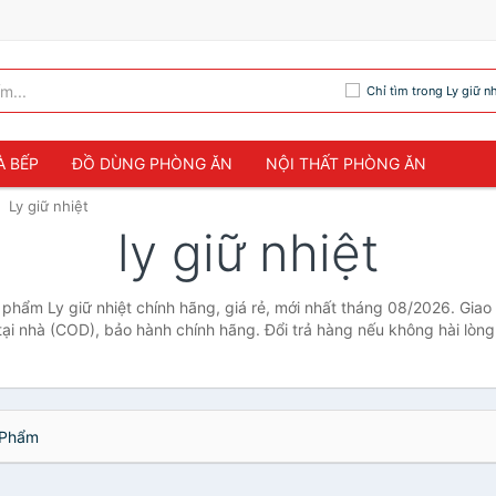
Chỉ tìm trong Ly giữ nh
À BẾP
ĐỒ DÙNG PHÒNG ĂN
NỘI THẤT PHÒNG ĂN
Ly giữ nhiệt
ly giữ nhiệt
n phẩm Ly giữ nhiệt chính hãng, giá rẻ, mới nhất tháng 08/2026. Giao
tại nhà (COD), bảo hành chính hãng. Đổi trả hàng nếu không hài lòng
Phẩm