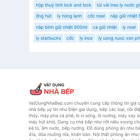
hộp thuỷ tinh lock and lock
túi vải treo ly nước g
ống hút
ly nóng lạnh
cốc noel
nắp giữ nhiệt
nắp bình giữ nhiệt 900ml
ca giữ nhiệt
ly noel
ly starbucks
cốc
ly inox
ly uong nuoc van p
VatDungNhaBep.com chuyên cung cấp thông tin giá cả
nhà bếp uy tín như Điện gia dụng, bếp các loại, nồi điệ
thủy, máy pha cà phê, lò vi sóng, lò nướng, máy xay s
máy hút khói. Dụng cụ nhà bếp như nồi niêu xoong chả
kệ tủ, ấm nước, bếp nướng. Đồ dùng phòng ăn như bìn
dĩa, đũa muỗng nĩa, khăn bàn. Nội thất phòng ăn nh