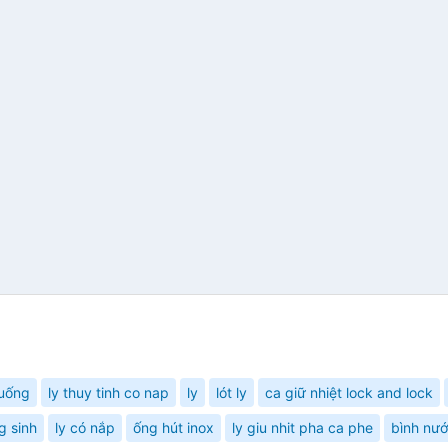
uống
ly thuy tinh co nap
ly
lót ly
ca giữ nhiệt lock and lock
g sinh
ly có nắp
ống hút inox
ly giu nhit pha ca phe
bình nướ