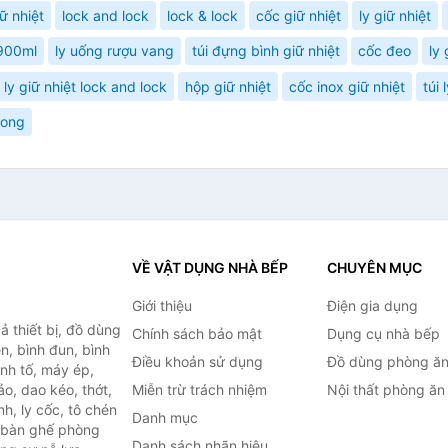
iữ nhiệt
lock and lock
lock & lock
cốc giữ nhiệt
ly giữ nhiệt
 900ml
ly uống rượu vang
túi đựng bình giữ nhiệt
cốc đeo
ly
ly giữ nhiệt lock and lock
hộp giữ nhiệt
cốc inox giữ nhiệt
túi
hong
VỀ VẬT DỤNG NHÀ BẾP
CHUYÊN MỤC
Giới thiệu
Điện gia dụng
 thiết bị, đồ dùng
Chính sách bảo mật
Dụng cụ nhà bếp
n, bình đun, bình
Điều khoản sử dụng
Đồ dùng phòng ă
inh tố, máy ép,
o, dao kéo, thớt,
Miễn trừ trách nhiệm
Nội thất phòng ăn
h, ly cốc, tô chén
Danh mục
ư bàn ghế phòng
Danh sách nhãn hiệu