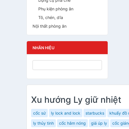
Dụng cụ pha chế
Phụ kiện phòng ăn
Tô, chén, dĩa
Nội thất phòng ăn
NHÃN HIỆU
Xu hướng Ly giữ nhiệt
cốc sứ
ly lock and lock
starbucks
khuấy đồ 
ly thủy tinh
cốc hâm nóng
giá úp ly
cốc gián