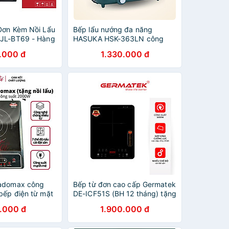
Đơn Kèm Nồi Lẩu
Bếp lẩu nướng đa năng
 JL-BT69 - Hàng
HASUKA HSK-363LN công
suất 1700W 2in1 nướng, lẩu
.000 đ
1.330.000 đ
đồng thời, lòng nồi chống dính
Ceramic an toàn - HÀNG
CHÍNH HÃNG
Ladomax công
Bếp từ đơn cao cấp Germatek
bếp điện từ mặt
DE-ICF51S (BH 12 tháng) tặng
ực HA-667 (Tặng
kèm nồi lẩu inox Vicenza
.000 đ
1.900.000 đ
 - Hàng Chính