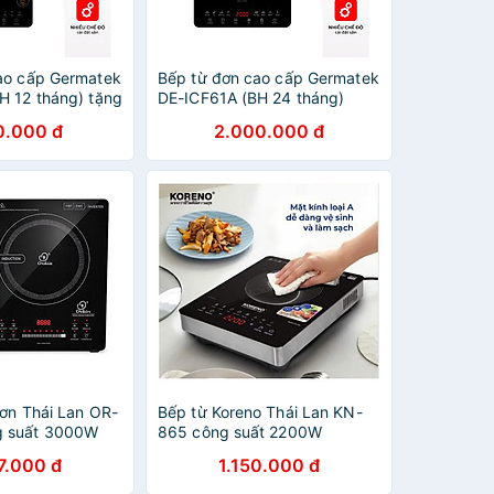
ao cấp Germatek
Bếp từ đơn cao cấp Germatek
H 12 tháng) tặng
DE-ICF61A (BH 24 tháng)
nox Vicenza -
tặng kèm nồi lẩu inox Vicenza
0.000 đ
2.000.000 đ
ãng
- Hàng chính hãng
đơn Thái Lan OR-
Bếp từ Koreno Thái Lan KN-
 suất 3000W
865 công suất 2200W
Nồi lẩu Inox
Inverter kèm nồi lẩu hàng
7.000 đ
1.150.000 đ
chính hãng
chính hãng bảo hành 12 tháng