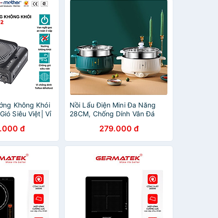
ớng Không Khói
Nồi Lẩu Điện Mini Đa Năng
ió Siêu Việt│Vỉ
28CM, Chống Dính Vân Đá
eflon
Cao Cấp Công Suất 1000W -
.000 đ
279.000 đ
ng Chính Hãng
Bếp Lẩu Tiện Dụng 3 Nấc
Nhiệt Kèm Giá Hấp-Hàng Loại
1 Chính hãng MINIIN