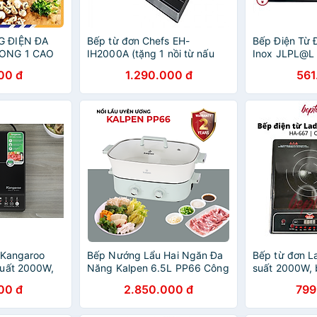
 ĐIỆN ĐA
Bếp từ đơn Chefs EH-
Bếp Điện Từ 
ONG 1 CAO
IH2000A (tặng 1 nồi từ nấu
Inox JLPL@L
ÍNH HÃNG
lẩu) - Hàng chính hãng
Chính Hãng
00 đ
1.290.000 đ
561
 Kangaroo
Bếp Nướng Lẩu Hai Ngăn Đa
Bếp từ đơn 
suất 2000W,
Năng Kalpen 6.5L PP66 Công
suất 2000W, 
 - Hàng chính
Suất 2200W - Hàng Chính
kiếng chịu l
00 đ
2.850.000 đ
799
hãng
Kèm Nồi Lẩu)
Hãng