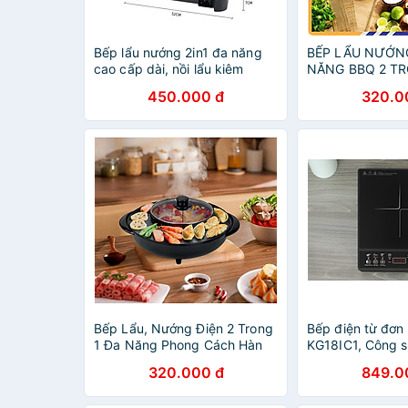
Bếp lẩu nướng 2in1 đa năng
BẾP LẨU NƯỚNG
cao cấp dài, nồi lẩu kiêm
NĂNG BBQ 2 TR
nướng công suất 1300w, bề
CẤP - HÀNG CH
450.000 đ
320.0
mặt tráng men chống dính -
Hàng chính hãng
Bếp Lẩu, Nướng Điện 2 Trong
Bếp điện từ đơn
1 Đa Năng Phong Cách Hàn
KG18IC1, Công 
Quốc - Hàng Chính Hãng
tặng kèm nồi lẩu
320.000 đ
849.0
hãng