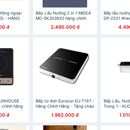
 hồng ngoại
Bếp Lẩu Nướng 2 in 1 MiDEA
Bếp lẩu nướn
3) - HÀNG
MC-SK2026X2 hàng chính
DP-2301 #ne
AMILUX
hãng
chính hãng
00 đ
2.490.000 đ
4.49
 SUNHOUSE
Bếp từ đơn Eurosun EU-T197 -
Bếp Lẩu, Nư
 chính hãng
Hàng Chính Hãng - Tặng chảo
Trong 1 - KU
lẩu
Chính Hãng
00 đ
1.962.000 đ
1.01