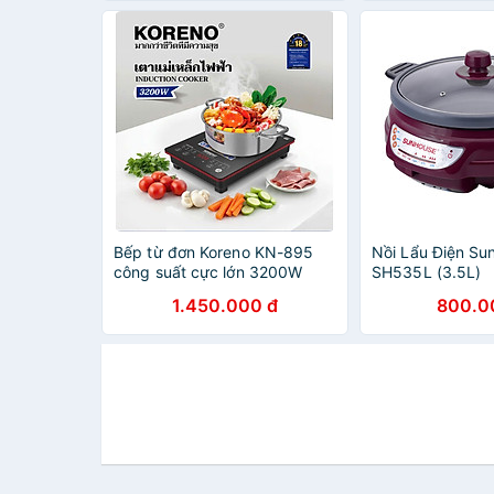
Bếp từ đơn Koreno KN-895
Nồi Lẩu Điện Su
công suất cực lớn 3200W
SH535L (3.5L)
công nghệ Inverter tặng kèm
1.450.000 đ
800.0
nồi lẩu hàng chính hãng