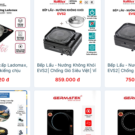
 cấp Ladomax,
Bếp Lẩu - Nướng Không Khói
Bếp Lẩu - Nư
kiếng chịu
EVS2│Chống Gió Siêu Việt│Vỉ
EVS2│Chống G
2200W HA-662
Chống Dính Teflon
Chống Dính T
20 đ
859.000 đ
750
ẩu )_Hàng
Whitford│Hàng Chính Hãng
Whitford│Hà