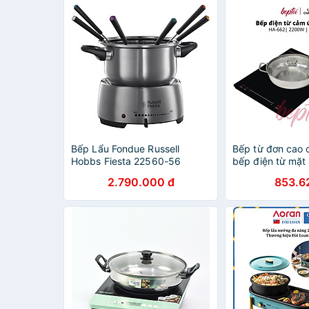
Bếp Lẩu Fondue Russell
Bếp từ đơn cao
Hobbs Fiesta 22560-56
bếp điện từ mặt 
1200W 2L Màu Thép Không Gỉ
lực công suất 
2.790.000 đ
853.6
Hàng chính hãng
( Tặng kèm nồi l
chính hãng