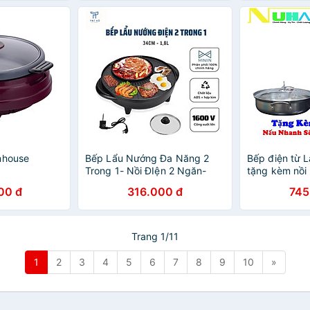
nhouse
Bếp Lẩu Nướng Đa Năng 2
Bếp điện từ
Trong 1- Nồi ĐIện 2 Ngăn-
tặng kèm nồi 
Phong Cách Hàn Quốc-Hàng
cơ, bảo hành
00 đ
316.000 đ
745
Loại 1 Chính Hãng- MINIIN
nhanh sôi-Hà
Trang 1/11
1
2
3
4
5
6
7
8
9
10
»