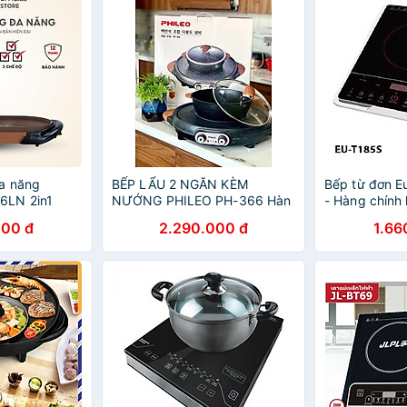
a năng
BẾP LẨU 2 NGĂN KÈM
Bếp từ đơn E
6LN 2in1
NƯỚNG PHILEO PH-366 Hàn
- Hàng chính 
thời, lòng nồi
Quốc Hàng Chính Hãng
lẩu cao cấp
000 đ
2.290.000 đ
1.66
mic an toàn -
ÃNG