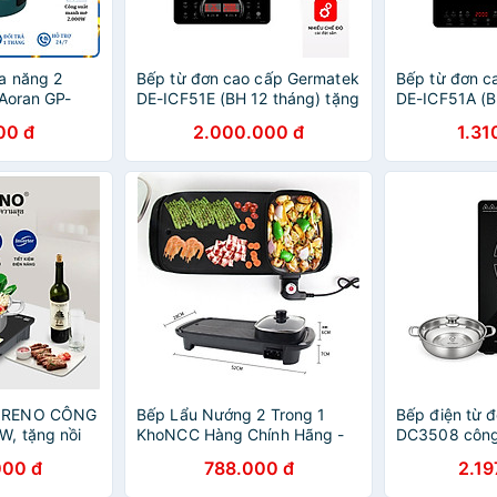
a năng 2
Bếp từ đơn cao cấp Germatek
Bếp từ đơn c
 Aoran GP-
DE-ICF51E (BH 12 tháng) tặng
DE-ICF51A (B
t 2000W -
kèm nồi lẩu inox Vicenza -
kèm nồi lẩu i
00 đ
2.000.000 đ
1.31
g
Hàng chính hãng
Hàng chính h
ORENO CÔNG
Bếp Lẩu Nướng 2 Trong 1
Bếp điện từ 
, tặng nồi
KhoNCC Hàng Chính Hãng -
DC3508 công
 BẢO HÀNH 12
BBQ Tại Gia - Gia Đình Sum
Inverter tặng 
000 đ
788.000 đ
2.19
HÍNH HÃNG
Vầy - KDHS-4904-
30cm - Hàng 
BepLauNuong