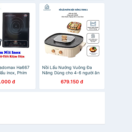
 Ladomax Ha667
Nồi Lẩu Nướng Vuông Đa
lẩu inox, Phím
Năng Dùng cho 4-6 người ăn
 12 tháng-Nấu
lẩu nướng Chất Liệu Chống
.000 đ
679.150 đ
ng Chính Hãng
Dính Cao Cấp - Nồi lẩu Nướng
2 Trong 1 - Hàng Chính Hãng
MINIIN