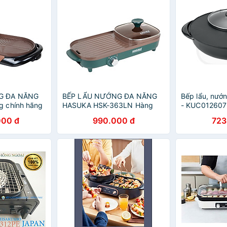
G ĐA NĂNG
BẾP LẨU NƯỚNG ĐA NĂNG
Bếp lẩu, nướn
 chính hãng
HASUKA HSK-363LN Hàng
- KUC012607 
chính hãng
Hãng
000 đ
990.000 đ
723