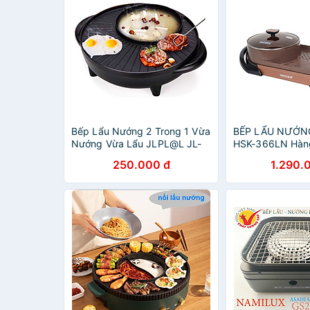
Bếp Lẩu Nướng 2 Trong 1 Vừa
BẾP LẨU NƯỚN
Nướng Vừa Lẩu JLPL@L JL-
HSK-366LN Hàng
LN68 - Hàng Chính Hãng
250.000 đ
1.290.