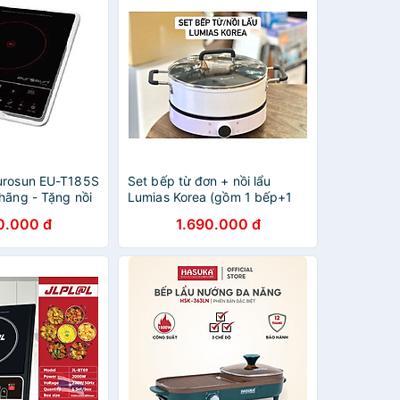
urosun EU-T185S
Set bếp từ đơn + nồi lẩu
hãng - Tặng nồi
Lumias Korea (gồm 1 bếp+1
nồi) Made in Korea Lumena
0.000 đ
1.690.000 đ
Hàng chính hãng