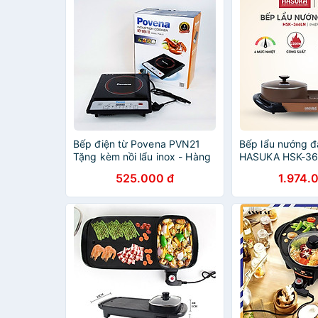
Bếp điện từ Povena PVN21
Bếp lẩu nướng đ
Tặng kèm nồi lẩu inox - Hàng
HASUKA HSK-36
nhập khẩu
nướng, lẩu đồng 
525.000 đ
1.974.
chống dính Cera
HÀNG CHÍNH H