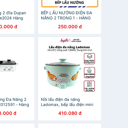
g 2 đĩa Dupan
BẾP LẨU NƯỚNG ĐIỆN ĐA
w2024 Hàng
NĂNG 2 TRONG 1 - HÀNG
CHÍNH HÃNG
0.000 đ
250.000 đ
ớng Đa Năng 2
Nồi lẩu điện đa năng
C012591 - Hàng
Ladomax, bếp lẩu điện mini
dung tích 4 Lít công suất
0.000 đ
410.080 đ
1300W HA-237 - Hàng Chính
Hãng