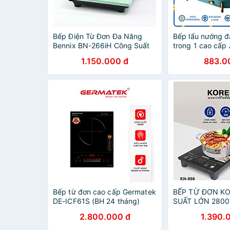
Bếp Điện Từ Đơn Đa Năng
Bếp lẩu nướng đ
Bennix BN-266iH Công Suất
trong 1 cao cấp
2000W Tặng Kèm Nồi Lẩu-
004 - Công suấ
1.150.000 đ
883.0
Hàng Chính Hãng
Hàng Chính Hãn
Bếp từ đơn cao cấp Germatek
BẾP TỪ ĐƠN K
DE-ICF61S (BH 24 tháng)
SUẤT LỚN 2800W
tặng kèm nồi lẩu inox Vicenza
lẩu SIÊU KHỎE,
2.800.000 đ
1.390.
-Hàng chính hãng
THÁNG HÀNG C