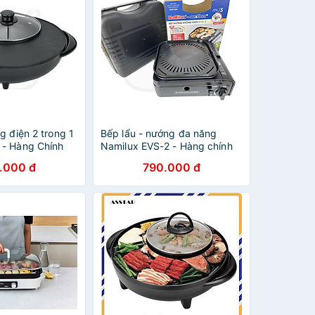
g điện 2 trong 1
Bếp lẩu - nướng đa năng
- Hàng Chính
Namilux EVS-2 - Hàng chính
hãng, phù hợp cho nhà hàng
.000 đ
790.000 đ
lẩu nướng, hộ gia đình