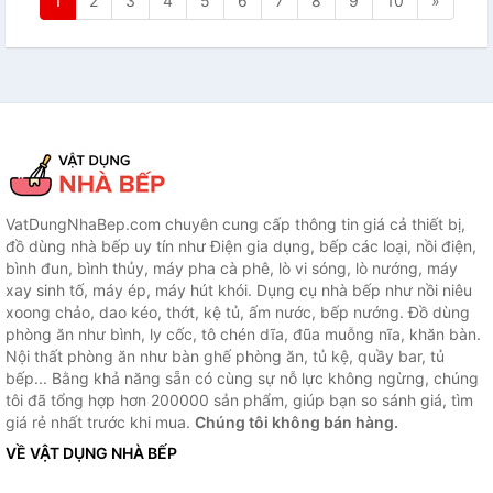
1
2
3
4
5
6
7
8
9
10
»
VatDungNhaBep.com chuyên cung cấp thông tin giá cả thiết bị,
đồ dùng nhà bếp uy tín như Điện gia dụng, bếp các loại, nồi điện,
bình đun, bình thủy, máy pha cà phê, lò vi sóng, lò nướng, máy
xay sinh tố, máy ép, máy hút khói. Dụng cụ nhà bếp như nồi niêu
xoong chảo, dao kéo, thớt, kệ tủ, ấm nước, bếp nướng. Đồ dùng
phòng ăn như bình, ly cốc, tô chén dĩa, đũa muỗng nĩa, khăn bàn.
Nội thất phòng ăn như bàn ghế phòng ăn, tủ kệ, quầy bar, tủ
bếp... Bằng khả năng sẵn có cùng sự nỗ lực không ngừng, chúng
tôi đã tổng hợp hơn 200000 sản phẩm, giúp bạn so sánh giá, tìm
giá rẻ nhất trước khi mua.
Chúng tôi không bán hàng.
VỀ VẬT DỤNG NHÀ BẾP