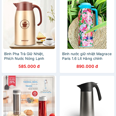
Bình Pha Trà Giữ Nhiệt,
Bình nước giữ nhiệt Magrace
Phích Nước Nóng Lạnh
Paris 1.6 Lít Hàng chính
2GOOD B18 1.6 Lít - Bình Ủ
hãng
585.000 đ
890.000 đ
Giữ Nhiệt Nóng Lạnh Suốt
24h