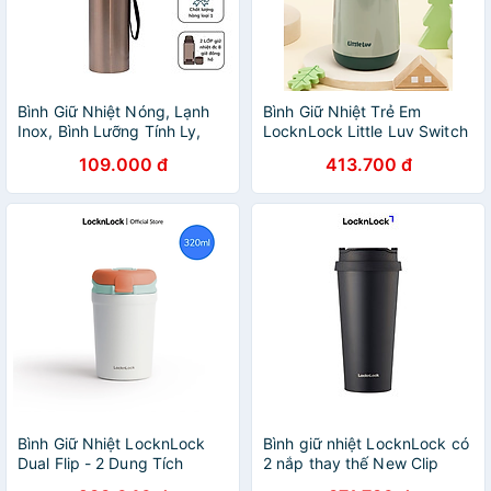
Bình Giữ Nhiệt Nóng, Lạnh
Bình Giữ Nhiệt Trẻ Em
Inox, Bình Lưỡng Tính Ly,
LocknLock Little Luv Switch
Cốc Cách Nhiệt Cao Cấp ,
Cap 2 màu 380ml LHC918
109.000 đ
413.700 đ
1000ml 2 Lớp, Có Tấm Lọc,
Giữ Nhiệt Lên Đến 8 Tiếng -
Hàng Chính Hãng MINIIN
Bình Giữ Nhiệt LocknLock
Bình giữ nhiệt LocknLock có
Dual Flip - 2 Dung Tích
2 nắp thay thế New Clip
(320ml và 430ml) -
Tumbler 540ml LHC4279