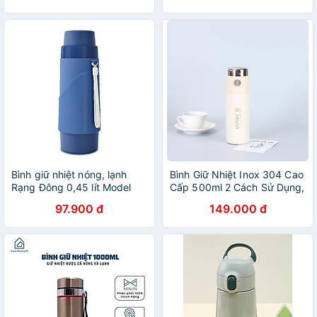
Bình giữ nhiệt nóng, lạnh
Bình Giữ Nhiệt Inox 304 Cao
Rạng Đông 0,45 lít Model
Cấp 500ml 2 Cách Sử Dụng,
RD04528 (nhiều màu)-
Công Nghệ Cách Nhiệt
97.900 đ
149.000 đ
Chính Hãng
Chân Không Giữ Nhiệt Hiệu
Quả - Hàng Chính Hãng