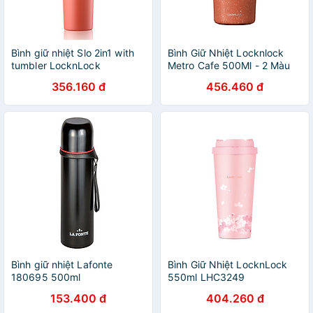
Bình giữ nhiệt Slo 2in1 with
Bình Giữ Nhiệt Locknlock
tumbler LocknLock
Metro Cafe 500Ml - 2 Màu
LHC4332 (Bình giữ nhiệt và
(Be, Nâu Nhạt) - LHC4357
356.160 đ
456.460 đ
cốc nhựa) 600ml
Bình giữ nhiệt Lafonte
Bình Giữ Nhiệt LocknLock
180695 500ml
550ml LHC3249
153.400 đ
404.260 đ