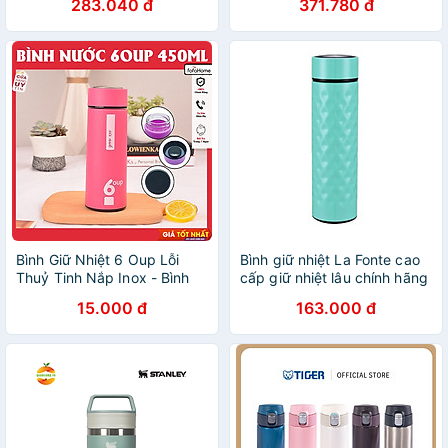
283.040 đ
371.780 đ
LHC4290YRED,
LHC4298MIT
Bình Giữ Nhiệt 6 Oup Lỗi
Bình giữ nhiệt La Fonte cao
Thuỷ Tinh Nắp Inox - Bình
cấp giữ nhiệt lâu chính hãng
Giữ Nhiệt 450ml Giao Màu
180718 500ml
15.000 đ
163.000 đ
Ngẫu Nhiên