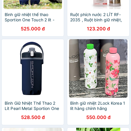
Bình giữ nhiệt thể thao
Ruột phích nước 2 LÍT RF-
Sportion One Touch 2 lít -
2035 , Ruột bình giữ nhiệt,
Hàng Nội Địa Nhật Bản
Ruột bình thủy Rạng Đông
525.000 đ
123.200 đ
CHÍNH HÃNG
Bình Giữ Nhiệt Thể Thao 2
Bình giữ nhiệt 2Lock Korea 1
Lít Pearl Metal Sportion One
lít hàng chính hãng
D-27697071 2 Kiểu Dáng
528.500 đ
550.000 đ
Năng Động