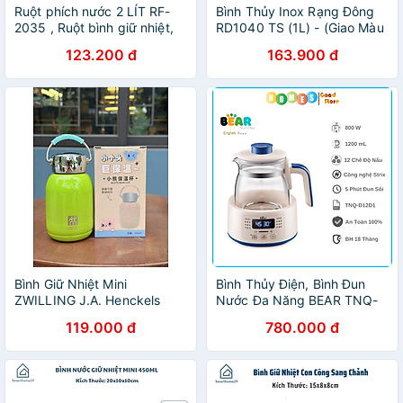
Ruột phích nước 2 LÍT RF-
Bình Thủy Inox Rạng Đông
2035 , Ruột bình giữ nhiệt,
RD1040 TS (1L) - (Giao Màu
Ruột bình thủy Rạng Đông
Ngẫu Nhiên)
123.200 đ
163.900 đ
CHÍNH HÃNG
Bình Giữ Nhiệt Mini
Bình Thủy Điện, Bình Đun
ZWILLING J.A. Henckels
Nước Đa Năng BEAR TNQ-
260ml – Bình Giữ Nhiệt Mini
D12D1, Dung Tích 1.2 Lít
119.000 đ
780.000 đ
Inox SU304 Cao Cấp, Có
Công Suất 800W - Hàng
Quai Xách Silicon, Giữ Nóng
Chính Hãng
Lạnh 12 Giờ, Phù Hợp 4 Mùa
- HÀNG CHÍNH HÃNG
MINIIN