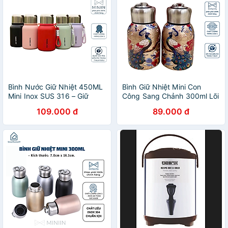
Bình Nước Giữ Nhiệt 450ML
Bình Giữ Nhiệt Mini Con
Mini Inox SUS 316 – Giữ
Công Sang Chảnh 300ml Lõi
Nhiệt Lâu, Dễ Dàng Mang
Inox Cao Cấp - Giữ Nhiệt
109.000 đ
89.000 đ
Theo - HÀNG CHÍNH HÃNG
Lâu, Dùng Đi Học Đi Làm -
MINIIN
HÀNG CHÍNH HÃNG MINIIN