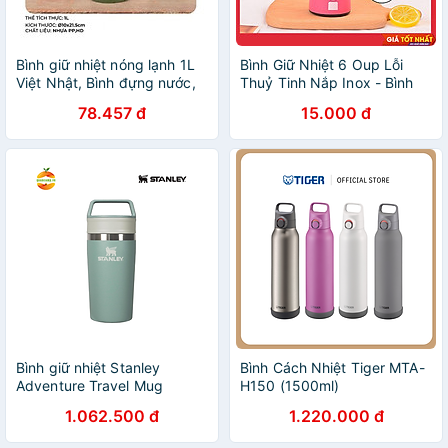
Bình giữ nhiệt nóng lạnh 1L
Bình Giữ Nhiệt 6 Oup Lỗi
Việt Nhật, Bình đựng nước,
Thuỷ Tinh Nắp Inox - Bình
đựng trà bảo quản nhiệt độ
Giữ Nhiệt 450ml Giao Màu
78.457 đ
15.000 đ
tốt
Ngẫu Nhiên
Bình giữ nhiệt Stanley
Bình Cách Nhiệt Tiger MTA-
Adventure Travel Mug
H150 (1500ml)
1.062.500 đ
1.220.000 đ