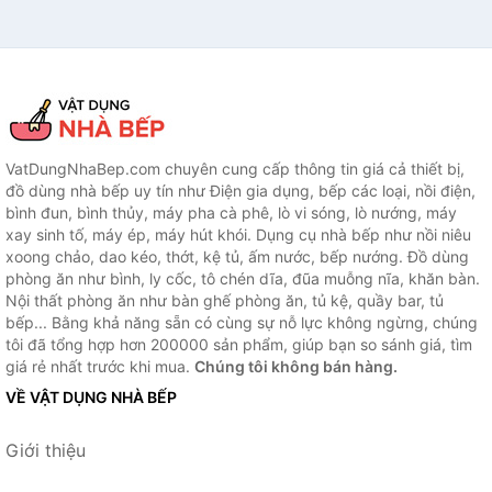
VatDungNhaBep.com chuyên cung cấp thông tin giá cả thiết bị,
đồ dùng nhà bếp uy tín như Điện gia dụng, bếp các loại, nồi điện,
bình đun, bình thủy, máy pha cà phê, lò vi sóng, lò nướng, máy
xay sinh tố, máy ép, máy hút khói. Dụng cụ nhà bếp như nồi niêu
xoong chảo, dao kéo, thớt, kệ tủ, ấm nước, bếp nướng. Đồ dùng
phòng ăn như bình, ly cốc, tô chén dĩa, đũa muỗng nĩa, khăn bàn.
Nội thất phòng ăn như bàn ghế phòng ăn, tủ kệ, quầy bar, tủ
bếp... Bằng khả năng sẵn có cùng sự nỗ lực không ngừng, chúng
tôi đã tổng hợp hơn 200000 sản phẩm, giúp bạn so sánh giá, tìm
giá rẻ nhất trước khi mua.
Chúng tôi không bán hàng.
VỀ VẬT DỤNG NHÀ BẾP
Giới thiệu