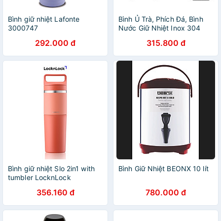
Bình giữ nhiệt Lafonte
Bình Ủ Trà, Phích Đá, Bình
3000747
Nước Giữ Nhiệt Inox 304
(6L,8L,10L,12L)
292.000 đ
315.800 đ
Bình giữ nhiệt Slo 2in1 with
Bình Giữ Nhiệt BEONX 10 lít
tumbler LocknLock
LHC4332 (Bình giữ nhiệt và
356.160 đ
780.000 đ
cốc nhựa) 600ml