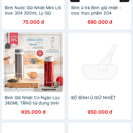
Bình Nước Giữ Nhiệt Mini Lõi
Bình ủ trà Bình giữ nhiệt -
Inox 304 300ml, Ly Giữ
Inox thực phẩm 304
Nhiệt 5 Lớp Cách Nhiệt Cao
75.000 đ
690.000 đ
Cấp Giữ Nhiệt Lên Đến 12
Giờ - HÀNG CHÍNH HÃNG
MINIIN
Bình Giữ Nhiệt Có Ngăn Lọc
BỘ BÌNH Ủ GIỮ NHIỆT
380ML TẶNG túi đựng bình
giữ nhiệt
935.000 đ
950.000 đ