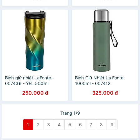
Bình giữ nhiệt LaFonte -
Bình Giữ Nhiệt La Fonte
007436 - YEL 500ml
1000ml - 007412
250.000 đ
325.000 đ
Trang 1/9
1
2
3
4
5
6
7
8
9