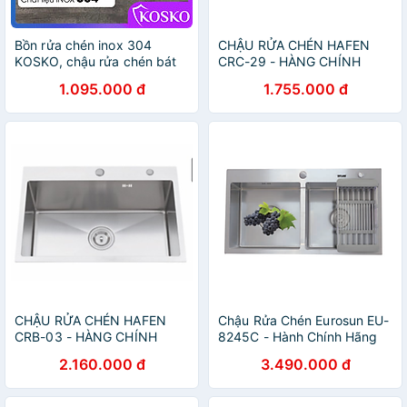
Bồn rửa chén inox 304
CHẬU RỬA CHÉN HAFEN
KOSKO, chậu rửa chén bát
CRC-29 - HÀNG CHÍNH
82x45cm đúc cân lắp được
HÃNG
1.095.000 đ
1.755.000 đ
nhiều loại vòi nước rửa chén
CHẬU RỬA CHÉN HAFEN
Chậu Rửa Chén Eurosun EU-
CRB-03 - HÀNG CHÍNH
8245C - Hành Chính Hãng
HÃNG
2.160.000 đ
3.490.000 đ