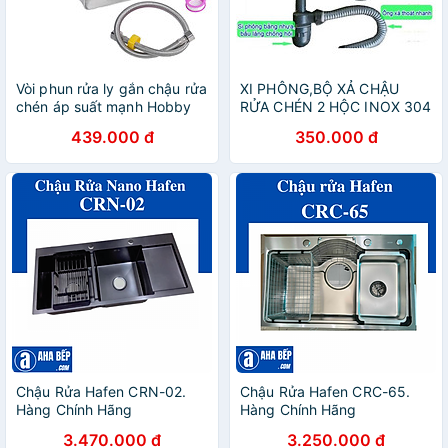
Vòi phun rửa ly gắn chậu rửa
XI PHÔNG,BỘ XẢ CHẬU
chén áp suất mạnh Hobby
RỬA CHÉN 2 HỘC INOX 304
Home Decor VRLT
PHI 140mm
439.000 đ
350.000 đ
Chậu Rửa Hafen CRN-02.
Chậu Rửa Hafen CRC-65.
Hàng Chính Hãng
Hàng Chính Hãng
3.470.000 đ
3.250.000 đ