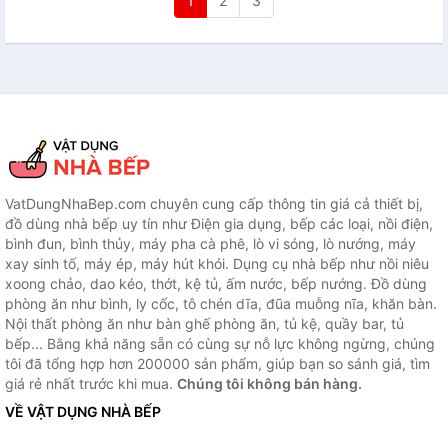
1
2
3
VatDungNhaBep.com chuyên cung cấp thông tin giá cả thiết bị,
đồ dùng nhà bếp uy tín như Điện gia dụng, bếp các loại, nồi điện,
bình đun, bình thủy, máy pha cà phê, lò vi sóng, lò nướng, máy
xay sinh tố, máy ép, máy hút khói. Dụng cụ nhà bếp như nồi niêu
xoong chảo, dao kéo, thớt, kệ tủ, ấm nước, bếp nướng. Đồ dùng
phòng ăn như bình, ly cốc, tô chén dĩa, đũa muỗng nĩa, khăn bàn.
Nội thất phòng ăn như bàn ghế phòng ăn, tủ kệ, quầy bar, tủ
bếp... Bằng khả năng sẵn có cùng sự nỗ lực không ngừng, chúng
tôi đã tổng hợp hơn 200000 sản phẩm, giúp bạn so sánh giá, tìm
giá rẻ nhất trước khi mua.
Chúng tôi không bán hàng.
VỀ VẬT DỤNG NHÀ BẾP