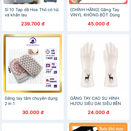
Sỉ 10 Tạp dề Hoa Thỏ có túi
[CHÍNH HÃNG] Găng Tay
và khăn lau
VINYL KHÔNG BỘT Dùng
Trong Thực Phẩm, Vệ Sinh
239.700 đ
45.000 đ
NHẬT BẢN, Xuất xứ
INDONESIA 100 CHIẾC/HỘP
ÔI BÉ CƯNG
Găng tay tắm chuyên dụng
GĂNG TAY CAO SU HÌNH
2 in 1
HƯƠU SIÊU DAI SIÊU BỀN
30.000 đ
24.000 đ