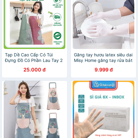
Tạp Dề Cao Cấp Có Túi
Găng tay hươu latex siêu dai
Đựng Đồ Có Phần Lau Tay 2
Misy Home găng tay rửa bát
Bên Hông Tiện Lợi Tạp Dề
giặt quần áo lao động
25.000 đ
9.999 đ
Nấu Ăn Hàng Đẹp Loại1