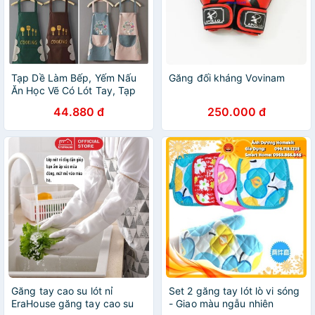
Tạp Dề Làm Bếp, Yếm Nấu
Găng đối kháng Vovinam
Ăn Học Vẽ Có Lót Tay, Tạp
Dề Chống Thấm Nước Loại
44.880 đ
250.000 đ
Đẹp Mẫu Cooking Hoa Thỏ
Găng tay cao su lót nỉ
Set 2 găng tay lót lò vi sóng
EraHouse găng tay cao su
- Giao màu ngẫu nhiên