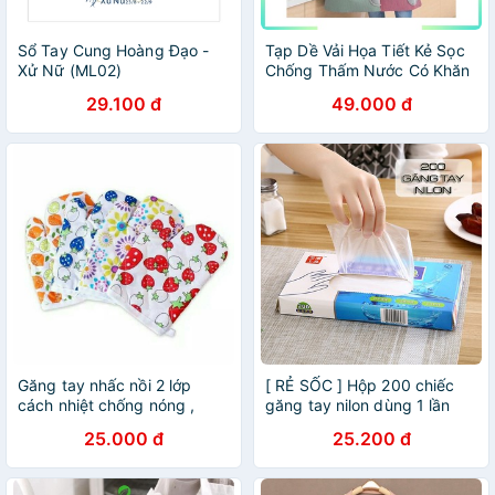
Sổ Tay Cung Hoàng Đạo -
Tạp Dề Vải Họa Tiết Kẻ Sọc
Xử Nữ (ML02)
Chống Thấm Nước Có Khăn
Lau Bên Hông Tiện Dụng
29.100 đ
49.000 đ
Găng tay nhấc nồi 2 lớp
[ RẺ SỐC ] Hộp 200 chiếc
cách nhiệt chống nóng ,
găng tay nilon dùng 1 lần
chống trơn trượt dùng trong
tiện ích
25.000 đ
25.200 đ
nhà bếp 101225