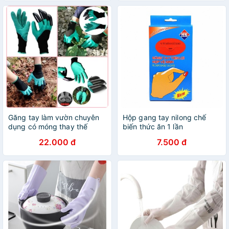
Găng tay làm vườn chuyên
Hộp gang tay nilong chế
dụng có móng thay thế
biến thức ăn 1 lần
dụng cụ đào đất, chống
22.000 đ
7.500 đ
thấm nước , chống gai ,bảo
vệ đôi tay của bạn