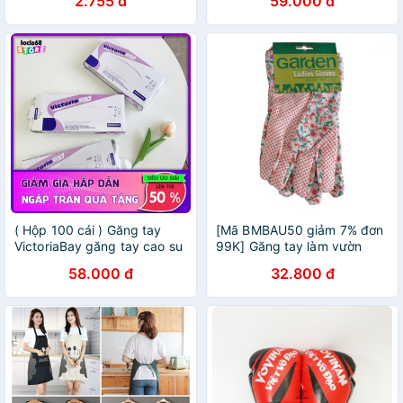
2.755 đ
59.000 đ
( Hộp 100 cái ) Găng tay
[Mã BMBAU50 giảm 7% đơn
VictoriaBay găng tay cao su
99K] Găng tay làm vườn
làm bếp vệ sinh siêu dai
Uncle Bills OT0011
58.000 đ
32.800 đ
chất liệu TPE không mùi (Đủ
SIZE : L-M-S)