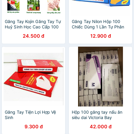
Găng Tay Kojin Găng Tay Tự
Găng Tay Nilon Hộp 100
Huỷ Sinh Học Cao Cấp 100
Chiếc Dùng 1 Lần Tự Phân
cái/ hộp
Hủy Bảo Vệ Môi Trường, Bao
24.500 đ
12.900 đ
Tay Nilon An Toàn Vệ Sinh
Thực Phẩm
Găng Tay Tiện Lợi Hợp Vệ
Hộp 100 găng tay nấu ăn
Sinh
siêu dai Victoria Bay
9.300 đ
42.000 đ