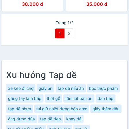
dài con hươu siêu dai siêu
anhduonghomekit
30.000 đ
35.000 đ
dài siêu bền chống hóa chất
ERH02
Trang 1/2
1
2
Xu hướng Tạp dề
xe kéo đi chợ
giấy ăn
tạp dề nấu ăn
bọc thực phẩm
găng tay làm bếp
thớt gỗ
tấm lót bàn ăn
dao bếp
tạp dề nhựa
túi giữ nhiệt đựng hộp cơm
giấy thấm dầu
ống đựng đũa
tạp dề đẹp
khay đá