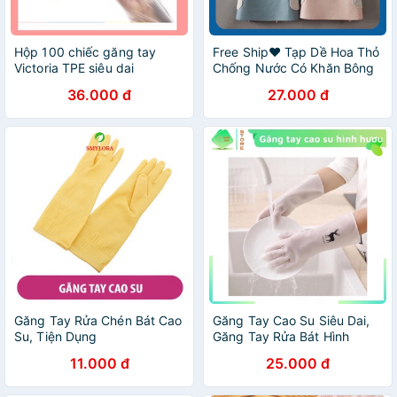
Hộp 100 chiếc găng tay
Free Ship❤️ Tạp Dề Hoa Thỏ
Victoria TPE siêu dai
Chống Nước Có Khăn Bông
Lau Tay 2 Bên Hông - Kho Sỉ
36.000 đ
27.000 đ
Nhật Minh
Găng Tay Rửa Chén Bát Cao
Găng Tay Cao Su Siêu Dai,
Su, Tiện Dụng
Găng Tay Rửa Bát Hình
Hươu Siêu Bền
11.000 đ
25.000 đ