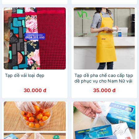
Tạp dề vải loại đẹp
Tạp dề pha chế cao cấp tạp
dề phục vụ cho Nam Nữ vải
kaki cotton
30.000 đ
35.000 đ