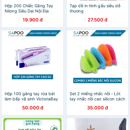
Hộp 200 Chiếc Găng Tay
Tạp dề in hình gấu siêu dễ
Nilong Siêu Dai Nội Địa
thương
Trung
19.900 đ
27.500 đ
Hộp 100 găng tay rửa bát
Set 2 miếng nhấc nồi - Lót
làm bếp vệ sinh VictoriaBay
tay nhấc nồi cao silicon cách
bao tay siêu dai chất liệu
nhiệt chịu nóng nhiều màu -
50.000 đ
35.000 đ
TPE không mùi - Gia Dụng
Gia Dụng SAPOO
SAPOO