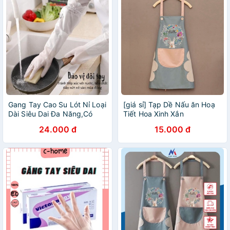
Gang Tay Cao Su Lót Nỉ Loại
[giá sỉ] Tạp Dề Nấu ăn Hoạ
Dài Siêu Dai Đa Năng,Có
Tiết Hoa Xinh Xắn
Dây Chun Chống Tuột,Tiện
24.000 đ
15.000 đ
Dụng Tạo Cảm Giác Thoải
Mái