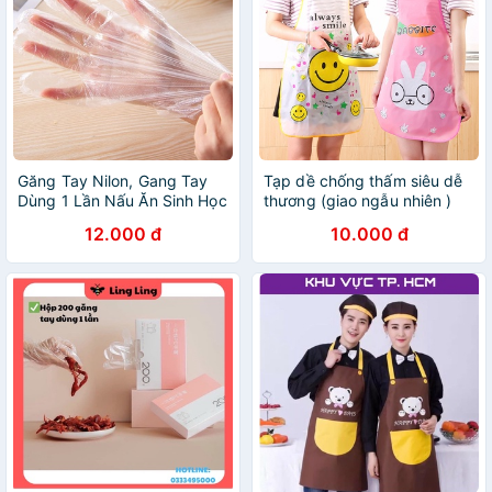
Găng Tay Nilon, Gang Tay
Tạp dề chống thấm siêu dễ
Dùng 1 Lần Nấu Ăn Sinh Học
thương (giao ngẫu nhiên )
Hộp 100 Chiếc Tiện Dụng An
12.000 đ
10.000 đ
Toàn Đảm Bảo Vệ Sinh