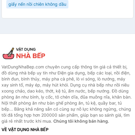
giấy nến nồi chiên không dầu
VatDungNhaBep.com chuyên cung cấp thông tin giá cả thiết bị,
đồ dùng nhà bếp uy tín như Điện gia dụng, bếp các loại, nồi điện,
bình đun, bình thủy, máy pha cà phê, lò vi sóng, lò nướng, máy
xay sinh tố, máy ép, máy hút khói. Dụng cụ nhà bếp như nồi niêu
xoong chảo, dao kéo, thớt, kệ tủ, ấm nước, bếp nướng. Đồ dùng
phòng ăn như bình, ly cốc, tô chén dĩa, đũa muỗng nĩa, khăn bàn.
Nội thất phòng ăn như bàn ghế phòng ăn, tủ kệ, quầy bar, tủ
bếp... Bằng khả năng sẵn có cùng sự nỗ lực không ngừng, chúng
tôi đã tổng hợp hơn 200000 sản phẩm, giúp bạn so sánh giá, tìm
giá rẻ nhất trước khi mua.
Chúng tôi không bán hàng.
VỀ VẬT DỤNG NHÀ BẾP