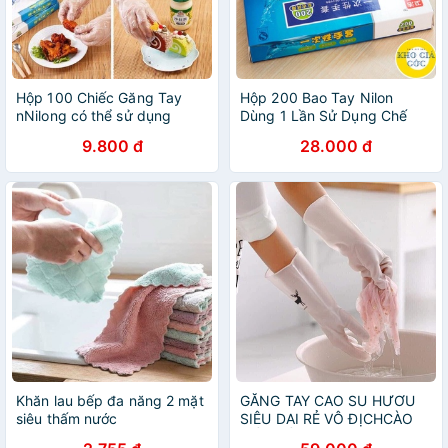
Hộp 100 Chiếc Găng Tay
Hộp 200 Bao Tay Nilon
nNilong có thể sử dụng
Dùng 1 Lần Sử Dụng Chế
Biến Thực Phẩm, Sử Dụng
9.800 đ
28.000 đ
Đa Năng- Mỏng - Dai - Khó
Rách
Khăn lau bếp đa năng 2 mặt
GĂNG TAY CAO SU HƯƠU
siêu thấm nước
SIÊU DAI RẺ VÔ ĐỊCHCÀO
CẤU BẤU XÉ KHÔNG RÁCH