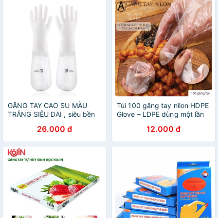
GĂNG TAY CAO SU MÀU
Túi 100 găng tay nilon HDPE
TRẮNG SIÊU DAI , siêu bền
Glove – LDPE dùng một lần
cao cấp
tự hủy sinh học
26.000 đ
12.000 đ