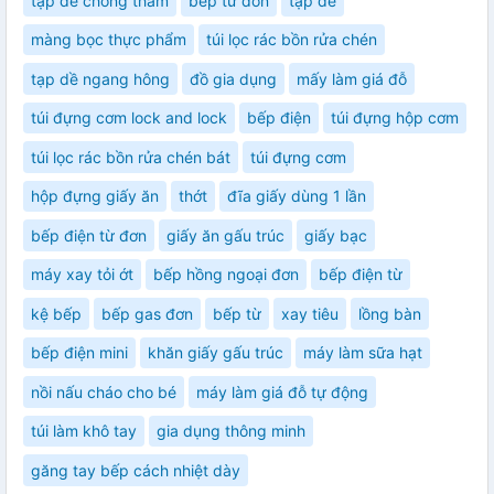
tạp dề chống thấm
bếp từ đơn
tạp dề
màng bọc thực phẩm
túi lọc rác bồn rửa chén
tạp dề ngang hông
đồ gia dụng
mấy làm giá đỗ
túi đựng cơm lock and lock
bếp điện
túi đựng hộp cơm
túi lọc rác bồn rửa chén bát
túi đựng cơm
hộp đựng giấy ăn
thớt
đĩa giấy dùng 1 lần
bếp điện từ đơn
giấy ăn gấu trúc
giấy bạc
máy xay tỏi ớt
bếp hồng ngoại đơn
bếp điện từ
kệ bếp
bếp gas đơn
bếp từ
xay tiêu
lồng bàn
bếp điện mini
khăn giấy gấu trúc
máy làm sữa hạt
nồi nấu cháo cho bé
máy làm giá đỗ tự động
túi làm khô tay
gia dụng thông minh
găng tay bếp cách nhiệt dày