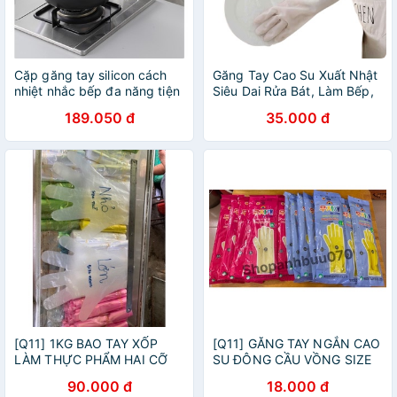
Cặp găng tay silicon cách
Găng Tay Cao Su Xuất Nhật
nhiệt nhắc bếp đa năng tiện
Siêu Dai Rửa Bát, Làm Bếp,
lợi - Onlycook - 35x15.5cm
Vệ Sinh... dáng dài 38cm bo
189.050 đ
35.000 đ
214g
chun 101225
[Q11] 1KG BAO TAY XỐP
[Q11] GĂNG TAY NGẮN CAO
LÀM THỰC PHẨM HAI CỠ
SU ĐÔNG CẦU VỒNG SIZE
LỚN VÀ NHỎ
M VÀ SIZE L
90.000 đ
18.000 đ